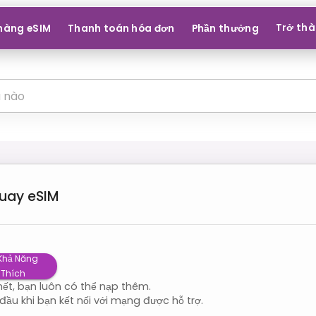
Trở thà
hàng eSIM
Thanh toán hóa đơn
Phần thưởng
uay
eSIM
 Khả Năng
 Thích
ết, bạn luôn có thể nạp thêm.
đầu khi bạn kết nối với mạng được hỗ trợ.