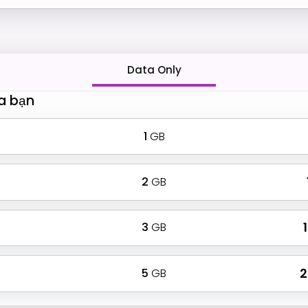
Data Only
a bạn
1
GB
2
GB
3
GB
₹
5
GB
₹