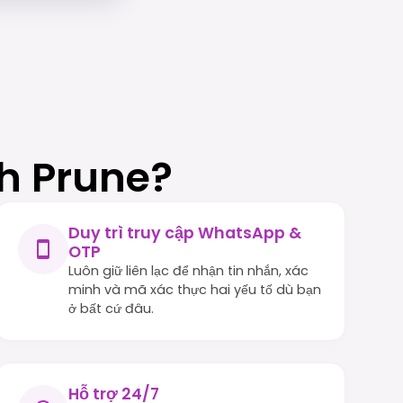
ch Prune?
Duy trì truy cập WhatsApp &
OTP
Luôn giữ liên lạc để nhận tin nhắn, xác
minh và mã xác thực hai yếu tố dù bạn
ở bất cứ đâu.
Hỗ trợ 24/7