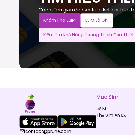
Cách đơn giản để bạn luôn kết nối trên to
Khám Phá ESIM
ESIM Là Gì?
Kiểm Tra Khả Năng Tương Thích Của Thiết 
Mua Sim
eSIM
Thẻ Sim Ấn Độ
contact@prune.co.in