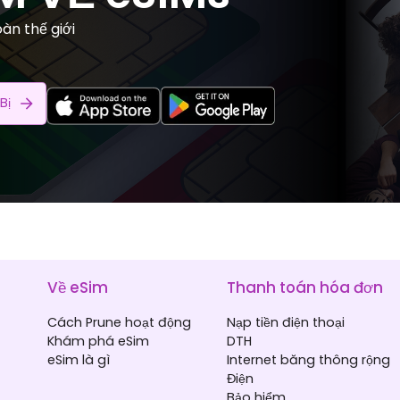
àn thế giới
Bị
Về eSim
Thanh toán hóa đơn
Cách Prune hoạt động
Nạp tiền điện thoại
Khám phá eSim
DTH
eSim là gì
Internet băng thông rộng
Điện
Bảo hiểm