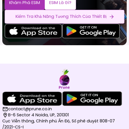
Khám Phá ESIM
ESIM Là Gì?
Kiểm Tra Khả Năng Tương Thích Của Thiết Bị
contact@prune.co.in
B-6 Sector 4 Noida, UP, 201301
Cục Viễn thông, Chính phủ Ấn Độ, Số phê duyệt 808-07
/2021-CS-I