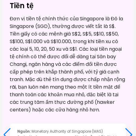
Tiền tệ
Đơn vị tiền tệ chính thức của Singapore là Đô la
Singapore (SGD), thường được viết tắt là S$.
Tiền giấy có các mệnh giá S$2, S$5, S$10, S$50,
S$100, S$1.000 và S$10.000, trong khi tiền xu có
các loại 5, 10, 20, 50 xu và S$1. Các loại tiền ngoại
tệ chính có thể được đổi dễ dàng tại Sân bay
Changi, ngân hàng và các điểm đổi tiền được
cấp phép trên khắp thành phố, với tỷ giá cạnh
tranh. Mặc dù thẻ tín dụng được chấp nhận rộng
rãi, bạn luôn nên mang theo một ít tiền mặt để
thanh toán các khoản mua nhỏ, đặc biệt là tại
các trung tâm ẩm thực đường phố (hawker
centers) hoặc các cửa hàng nhỏ hơn.
Nguồn
:
Monetary Authority of Singapore (MAS)