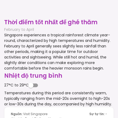
Thời điểm tốt nhất để ghé thăm
February to April
Singapore experiences a tropical rainforest climate year-
round, characterized by high temperatures and humidity.
February to April generally sees slightly less rainfall than
other periods, making it a popular time for outdoor
activities and sightseeing. While still hot and humid, the
slightly drier conditions can make exploring more
comfortable before the heavier monsoon rains begin.
Nhiệt độ trung bình
27°C to 29°C
Temperatures during this period are consistently warm,
typically ranging from the mid-20s overnight to high-20s
or low-30s during the day, accompanied by high humidity.
Nguồn
:
Visit Singapore
Sự tự tin
:
-