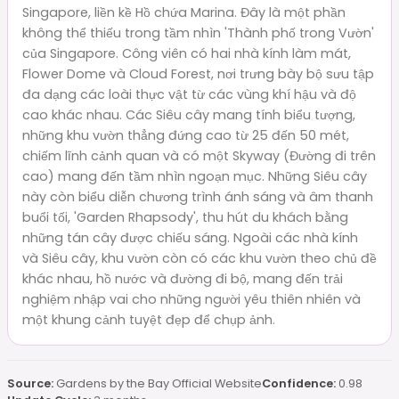
Singapore, liền kề Hồ chứa Marina. Đây là một phần
không thể thiếu trong tầm nhìn 'Thành phố trong Vườn'
của Singapore. Công viên có hai nhà kính làm mát,
Flower Dome và Cloud Forest, nơi trưng bày bộ sưu tập
đa dạng các loài thực vật từ các vùng khí hậu và độ
cao khác nhau. Các Siêu cây mang tính biểu tượng,
những khu vườn thẳng đứng cao từ 25 đến 50 mét,
chiếm lĩnh cảnh quan và có một Skyway (Đường đi trên
cao) mang đến tầm nhìn ngoạn mục. Những Siêu cây
này còn biểu diễn chương trình ánh sáng và âm thanh
buổi tối, 'Garden Rhapsody', thu hút du khách bằng
những tán cây được chiếu sáng. Ngoài các nhà kính
và Siêu cây, khu vườn còn có các khu vườn theo chủ đề
khác nhau, hồ nước và đường đi bộ, mang đến trải
nghiệm nhập vai cho những người yêu thiên nhiên và
một khung cảnh tuyệt đẹp để chụp ảnh.
Source:
Gardens by the Bay Official Website
Confidence:
0.98