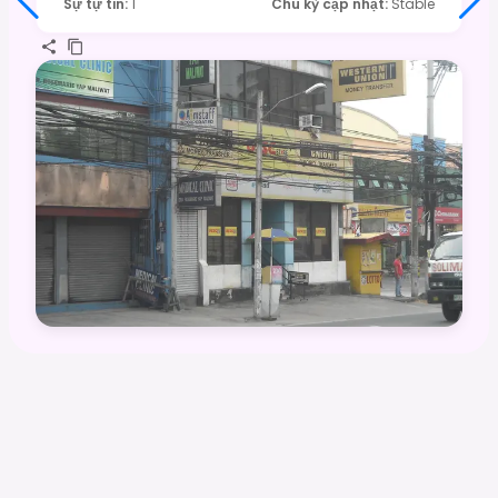
Sự tự tin
:
1
Chu kỳ cập nhật
:
Stable