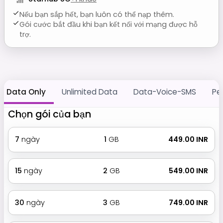
Nếu bạn sắp hết, bạn luôn có thể nạp thêm.
Gói cước bắt đầu khi bạn kết nối với mạng được hỗ
trợ.
Data Only
Unlimited Data
Data-Voice-SMS
Pe
Chọn gói của bạn
7
ngày
1
GB
₹ 449.00 INR
15
ngày
2
GB
₹ 549.00 INR
30
ngày
3
GB
₹ 749.00 INR