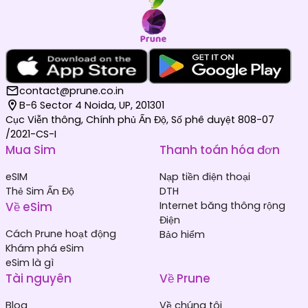
contact@prune.co.in
B-6 Sector 4 Noida, UP, 201301
Cục Viễn thông, Chính phủ Ấn Độ, Số phê duyệt 808-07
/2021-CS-I
Mua Sim
Thanh toán hóa đơn
eSIM
Nạp tiền điện thoại
Thẻ Sim Ấn Độ
DTH
Về eSim
Internet băng thông rộng
Điện
Cách Prune hoạt động
Bảo hiểm
Khám phá eSim
eSim là gì
Tài nguyên
Về Prune
Blog
Về chúng tôi