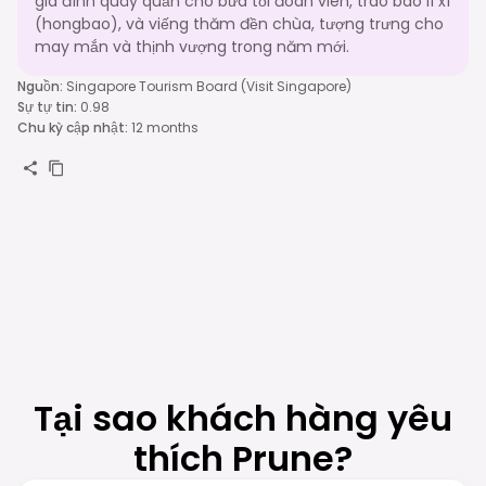
gia đình quây quần cho bữa tối đoàn viên, trao bao lì xì
(hongbao), và viếng thăm đền chùa, tượng trưng cho
may mắn và thịnh vượng trong năm mới.
Nguồn
:
Singapore Tourism Board (Visit Singapore)
Sự tự tin
:
0.98
Chu kỳ cập nhật
:
12 months
Tại sao khách hàng yêu
thích Prune?