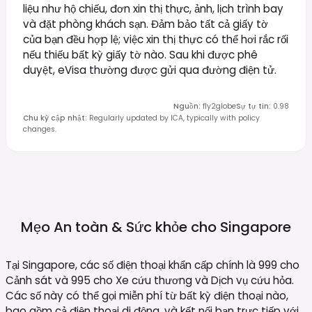
liệu như hộ chiếu, đơn xin thị thực, ảnh, lịch trình bay
và đặt phòng khách sạn. Đảm bảo tất cả giấy tờ
của bạn đều hợp lệ; việc xin thị thực có thể hơi rắc rối
nếu thiếu bất kỳ giấy tờ nào. Sau khi được phê
duyệt, eVisa thường được gửi qua đường điện tử.
Nguồn
:
fly2globe
Sự tự tin
:
0.98
Chu kỳ cập nhật
:
Regularly updated by ICA, typically with policy
changes.
Mẹo An toàn & Sức khỏe cho
Singapore
Tại Singapore, các số điện thoại khẩn cấp chính là 999 cho
Cảnh sát và 995 cho Xe cứu thương và Dịch vụ cứu hỏa.
Các số này có thể gọi miễn phí từ bất kỳ điện thoại nào,
bao gồm cả điện thoại di động, và kết nối bạn trực tiếp với