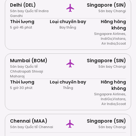
Delhi (DEL)
Singapore (SIN)
Sân bay Quốc tế Indira
Sân bay Changi
Gandhi
Thời lượng
Loại chuyến bay
Hãng hàng
5 giờ 45 phút
Bay thẳng
không
Singapore Airlines
,
IndiGo
,
Vistara
,
Air India
,
Scoot
Mumbai (BOM)
Singapore (SIN)
Sân bay Quốc tế
Sân bay Changi
Chhatrapati Shivaji
Maharaj
Thời lượng
Loại chuyến bay
Hãng hàng
5 giờ 30 phút
Thẳng
không
Singapore Airlines
,
IndiGo
,
Vistara
,
Air India
,
Scoot
Chennai (MAA)
Singapore (SIN)
Sân bay Quốc tế Chennai
Sân bay Changi