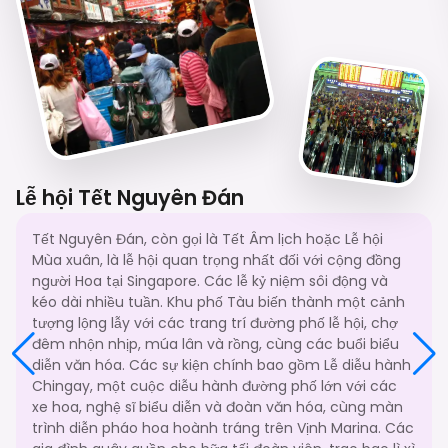
Lễ hội Tết Nguyên Đán
Tết Nguyên Đán, còn gọi là Tết Âm lịch hoặc Lễ hội
Mùa xuân, là lễ hội quan trọng nhất đối với cộng đồng
người Hoa tại Singapore. Các lễ kỷ niệm sôi động và
kéo dài nhiều tuần. Khu phố Tàu biến thành một cảnh
tượng lộng lẫy với các trang trí đường phố lễ hội, chợ
đêm nhộn nhịp, múa lân và rồng, cùng các buổi biểu
diễn văn hóa. Các sự kiện chính bao gồm Lễ diễu hành
Chingay, một cuộc diễu hành đường phố lớn với các
xe hoa, nghệ sĩ biểu diễn và đoàn văn hóa, cùng màn
trình diễn pháo hoa hoành tráng trên Vịnh Marina. Các