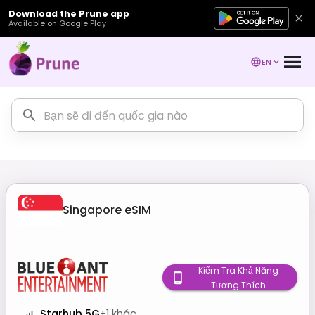
Download the Prune app
Available on Google Play
EN
Singapore
eSIM
Kiểm Tra Khả Năng
Tương Thích
Starhub 5G
+
1
khác