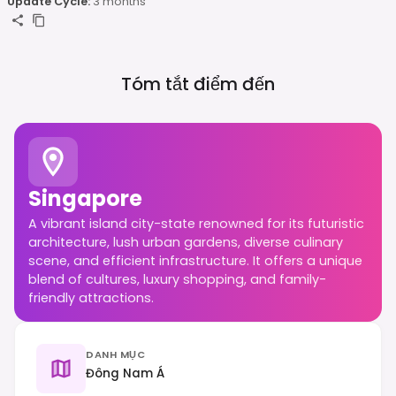
Update Cycle:
3 months
Tóm tắt điểm đến
Singapore
A vibrant island city-state renowned for its futuristic
architecture, lush urban gardens, diverse culinary
scene, and efficient infrastructure. It offers a unique
blend of cultures, luxury shopping, and family-
friendly attractions.
DANH MỤC
Đông Nam Á