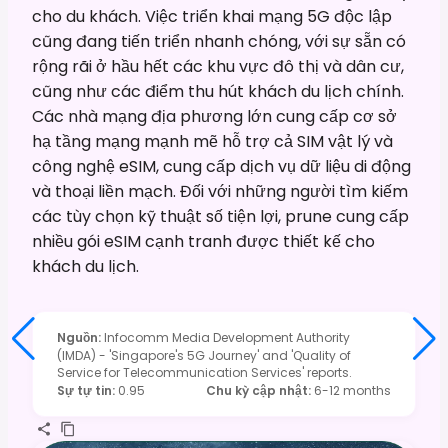
cho du khách. Việc triển khai mạng 5G độc lập
cũng đang tiến triển nhanh chóng, với sự sẵn có
rộng rãi ở hầu hết các khu vực đô thị và dân cư,
cũng như các điểm thu hút khách du lịch chính.
Các nhà mạng địa phương lớn cung cấp cơ sở
hạ tầng mạng mạnh mẽ hỗ trợ cả SIM vật lý và
công nghệ eSIM, cung cấp dịch vụ dữ liệu di động
và thoại liền mạch. Đối với những người tìm kiếm
các tùy chọn kỹ thuật số tiện lợi, prune cung cấp
nhiều gói eSIM cạnh tranh được thiết kế cho
khách du lịch.
Nguồn
:
Infocomm Media Development Authority
(IMDA) - 'Singapore's 5G Journey' and 'Quality of
Service for Telecommunication Services' reports.
Sự tự tin
:
0.95
Chu kỳ cập nhật
:
6-12 months