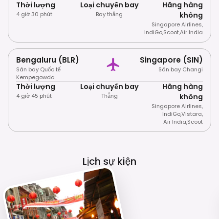
Thời lượng
Loại chuyến bay
Hãng hàng
4 giờ 30 phút
Bay thẳng
không
Singapore Airlines
,
IndiGo
,
Scoot
,
Air India
Bengaluru (BLR)
Singapore (SIN)
Sân bay Quốc tế
Sân bay Changi
Kempegowda
Thời lượng
Loại chuyến bay
Hãng hàng
4 giờ 45 phút
Thẳng
không
Singapore Airlines
,
IndiGo
,
Vistara
,
Air India
,
Scoot
Lịch sự kiện