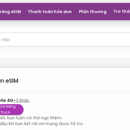
Trở thà
hàng eSIM
Thanh toán hóa đơn
Phần thưởng
n
eSIM
ile 4G
+
2
khác
 Khả Năng
 Thích
ết, bạn luôn có thể nạp thêm.
đầu khi bạn kết nối với mạng được hỗ trợ.