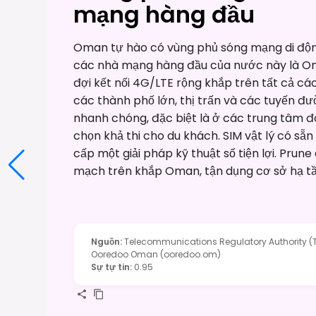
mạng hàng đầu
Oman tự hào có vùng phủ sóng mạng di độ
các nhà mạng hàng đầu của nước này là O
đợi kết nối 4G/LTE rộng khắp trên tất cả c
các thành phố lớn, thị trấn và các tuyến 
nhanh chóng, đặc biệt là ở các trung tâm đô 
chọn khả thi cho du khách. SIM vật lý có sẵn 
cấp một giải pháp kỹ thuật số tiện lợi. Prune
mạch trên khắp Oman, tận dụng cơ sở hạ t
Nguồn
:
Telecommunications Regulatory Authority (
Ooredoo Oman (ooredoo.om)
Sự tự tin
:
0.95