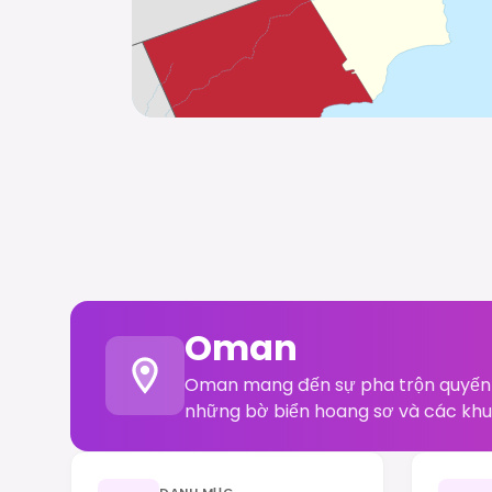
Oman
Oman mang đến sự pha trộn quyến rũ
những bờ biển hoang sơ và các khu 
DANH MỤC