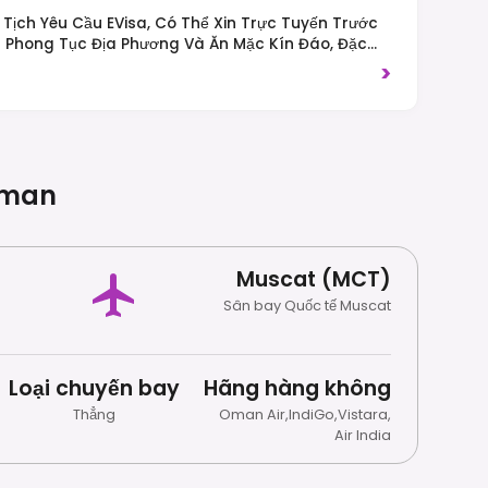
Tịch Yêu Cầu EVisa, Có Thể Xin Trực Tuyến Trước
g Phong Tục Địa Phương Và Ăn Mặc Kín Đáo, Đặc
ộng Và Các Địa Điểm Tôn Giáo. Việc Tiêu Thụ Rượu
>
Các Khách Sạn Và Nhà Hàng Có Giấy Phép. Giao
man
Muscat (MCT)
Sân bay Quốc tế Muscat
Loại chuyến bay
Hãng hàng không
Thẳng
Oman Air
,
IndiGo
,
Vistara
,
Air India