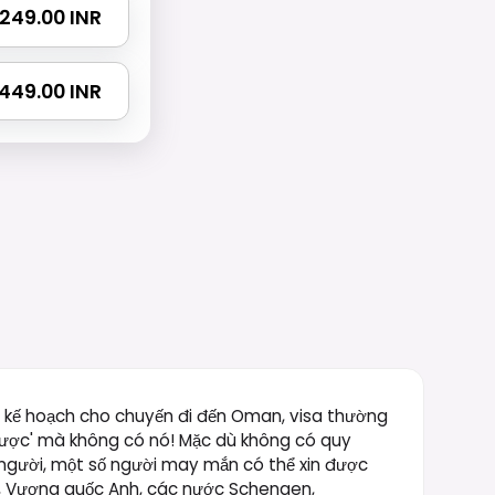
 2249.00 INR
3449.00 INR
n kế hoạch cho chuyến đi đến Oman, visa thường
 được' mà không có nó! Mặc dù không có quy
i người, một số người may mắn có thể xin được
Kỳ, Vương quốc Anh, các nước Schengen,