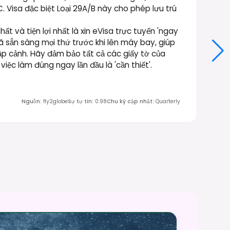
 Visa đặc biệt Loại 29A/B này cho phép lưu trú
hất và tiện lợi nhất là xin eVisa trực tuyến 'ngay
ã sẵn sàng mọi thứ trước khi lên máy bay, giúp
ập cảnh. Hãy đảm bảo tất cả các giấy tờ của
iệc làm đúng ngay lần đầu là 'cần thiết'.
Nguồn
:
fly2globe
Sự tự tin
:
0.98
Chu kỳ cập nhật
:
Quarterly