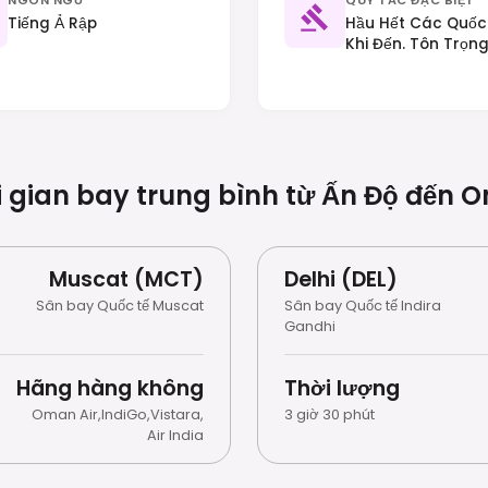
Tiếng Ả Rập
Hầu Hết Các Quốc 
Khi Đến. Tôn Trọn
Biệt Ở Nơi Công C
Bị Hạn Chế Trong 
Thông Bên Phải.
 gian bay trung bình từ Ấn Độ đến
O
Muscat (MCT)
Delhi (DEL)
Sân bay Quốc tế Muscat
Sân bay Quốc tế Indira
Gandhi
Hãng hàng không
Thời lượng
Oman Air
,
IndiGo
,
Vistara
,
3 giờ 30 phút
Air India