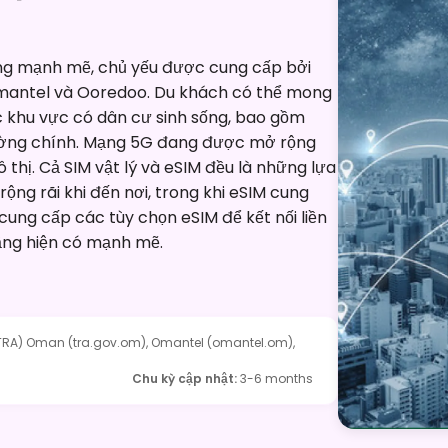
ng mạnh mẽ, chủ yếu được cung cấp bởi
mantel và Ooredoo. Du khách có thể mong
ác khu vực có dân cư sinh sống, bao gồm
đường chính. Mạng 5G đang được mở rộng
thị. Cả SIM vật lý và eSIM đều là những lựa
rộng rãi khi đến nơi, trong khi eSIM cung
 cung cấp các tùy chọn eSIM để kết nối liền
ầng hiện có mạnh mẽ.
TRA) Oman (tra.gov.om), Omantel (omantel.om),
Chu kỳ cập nhật
:
3-6 months