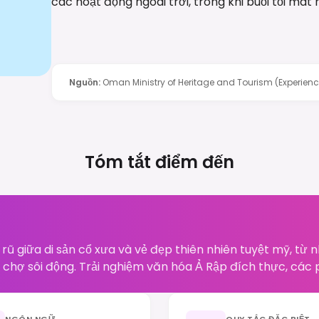
các hoạt động ngoài trời, trong khi buổi tối mát 
Nguồn
:
Oman Ministry of Heritage and Tourism (Experie
Tóm tắt điểm đến
 giữa di sản cổ xưa và vẻ đẹp thiên nhiên tuyệt mỹ, từ n
chợ sôi động. Trải nghiệm văn hóa Ả Rập đích thực, các p
NGÔN NGỮ
QUY TẮC ĐẶC BIỆT