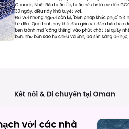
Canada, Nhật Bản hoặc Úc, hoặc nếu họ là cư dân GCC.
30 ngày, điều này khá tuyệt vời.
Đối với những người còn lại, 'biện pháp khắc phục' tốt n
từ đầu'. Quá trình này khá đơn giản và đảm bảo bạn đ
bạn tránh mọi 'căng thẳng' vào phút chót tại quầy nh
bạn, như bản sao hộ chiếu và ảnh, đã sẵn sàng để nộp; v
Kết nối & Di chuyển tại
Oman
mạch với các nhà