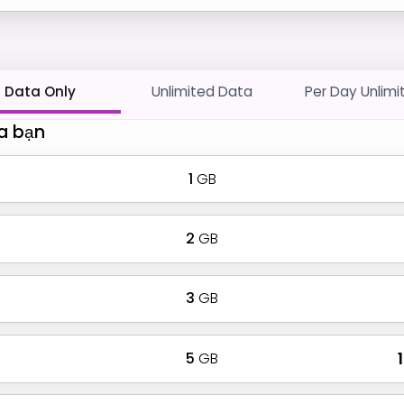
Data Only
Unlimited Data
Per Day Unlimi
a bạn
1
GB
2
GB
3
GB
5
GB
₹