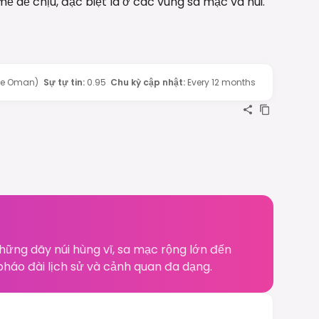
mẻ dễ chịu, đặc biệt là ở các vùng sa mạc và núi.
nce Oman)
Sự tự tin
:
0.95
Chu kỳ cập nhật
:
Every 12 months
hững dãy núi hùng vĩ, sa mạc rộng lớn đến
háo đài lịch sử và cảnh quan đa dạng.