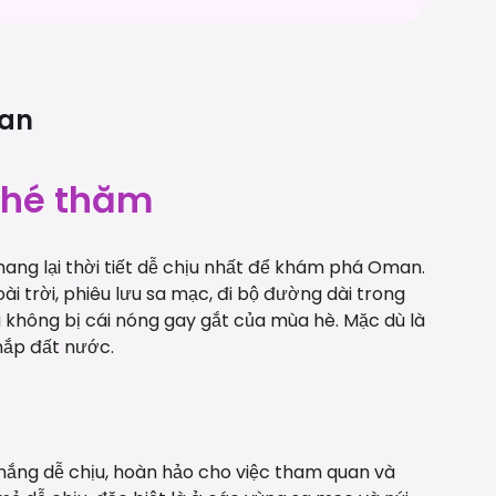
an
 ghé thăm
ng lại thời tiết dễ chịu nhất để khám phá Oman.
i trời, phiêu lưu sa mạc, đi bộ đường dài trong
 không bị cái nóng gay gắt của mùa hè. Mặc dù là
hắp đất nước.
ắng dễ chịu, hoàn hảo cho việc tham quan và