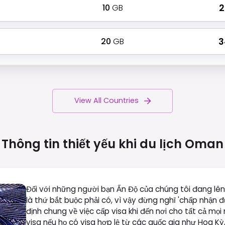
10
GB
₹
20
GB
₹ 
View All Countries
Thông tin thiết yếu khi du lịch
Oman
Đối với những người bạn Ấn Độ của chúng tôi đang lê
là thứ bắt buộc phải có, vì vậy đừng nghĩ 'chấp nhận
định chung về việc cấp visa khi đến nơi cho tất cả mọ
visa nếu họ có visa hợp lệ từ các quốc gia như Hoa 