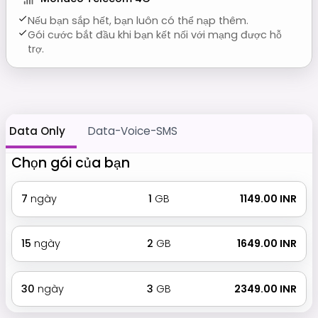
Nếu bạn sắp hết, bạn luôn có thể nạp thêm.
Gói cước bắt đầu khi bạn kết nối với mạng được hỗ
trợ.
Data Only
Data-Voice-SMS
Chọn gói của bạn
7
ngày
1
GB
₹ 1149.00 INR
15
ngày
2
GB
₹ 1649.00 INR
30
ngày
3
GB
₹ 2349.00 INR