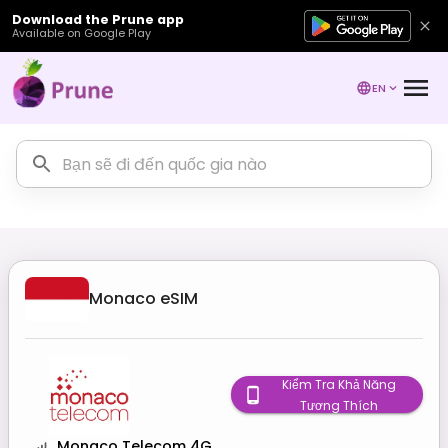
Download the Prune app
Available on Google Play
EN
Monaco
eSIM
Kiểm Tra Khả Năng
Tương Thích
Monaco Telecom 4G