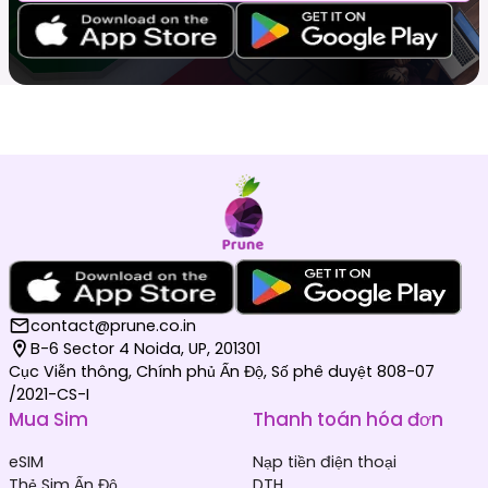
contact@prune.co.in
B-6 Sector 4 Noida, UP, 201301
Cục Viễn thông, Chính phủ Ấn Độ, Số phê duyệt 808-07
/2021-CS-I
Mua Sim
Thanh toán hóa đơn
eSIM
Nạp tiền điện thoại
Thẻ Sim Ấn Độ
DTH