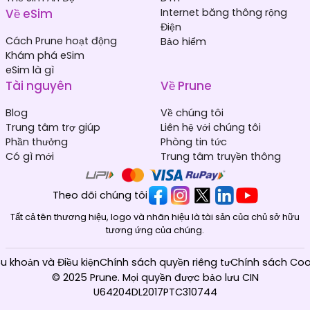
Về eSim
Internet băng thông rộng
Điện
Cách Prune hoạt động
Bảo hiểm
Khám phá eSim
eSim là gì
Tài nguyên
Về Prune
Blog
Về chúng tôi
Trung tâm trợ giúp
Liên hệ với chúng tôi
Phần thưởng
Phòng tin tức
Có gì mới
Trung tâm truyền thông
Theo dõi chúng tôi
Tất cả tên thương hiệu, logo và nhãn hiệu là tài sản của chủ sở hữu
tương ứng của chúng.
ều khoản và Điều kiện
Chính sách quyền riêng tư
Chính sách Coo
© 2025 Prune. Mọi quyền được bảo lưu CIN
U64204DL2017PTC310744