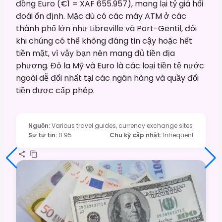
đồng Euro (€1 = XAF 655.957), mang lại tỷ giá hối
đoái ổn định. Mặc dù có các máy ATM ở các
thành phố lớn như Libreville và Port-Gentil, đôi
khi chúng có thể không đáng tin cậy hoặc hết
tiền mặt, vì vậy bạn nên mang đủ tiền địa
phương. Đô la Mỹ và Euro là các loại tiền tệ nước
ngoài dễ đổi nhất tại các ngân hàng và quầy đổi
tiền được cấp phép.
Nguồn
:
Various travel guides, currency exchange sites
Sự tự tin
:
0.95
Chu kỳ cập nhật
:
Infrequent