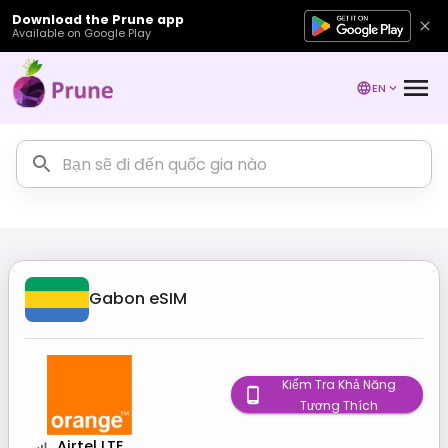
Download the Prune app
Available on Google Play
EN
Gabon
eSIM
Kiểm Tra Khả Năng
Tương Thích
Airtel LTE