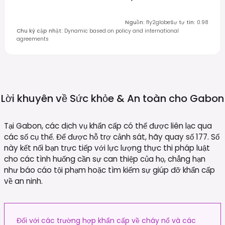
Nguồn
:
fly2globe
Sự tự tin
:
0.98
Chu kỳ cập nhật
:
Dynamic based on policy and international
agreements
Lời khuyên về Sức khỏe & An toàn cho
Gabon
Tại Gabon, các dịch vụ khẩn cấp có thể được liên lạc qua
các số cụ thể. Để được hỗ trợ cảnh sát, hãy quay số 177. Số
này kết nối bạn trực tiếp với lực lượng thực thi pháp luật
cho các tình huống cần sự can thiệp của họ, chẳng hạn
như báo cáo tội phạm hoặc tìm kiếm sự giúp đỡ khẩn cấp
về an ninh.
Đối với các trường hợp khẩn cấp về cháy nổ và các