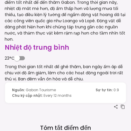
điểm tốt nhất để đến thăm Gabon. Trong thời gian này,
nhiệt độ mát mẻ hơn, độ ẩm thấp hơn và lượng mưa tối
thiểu, tạo điều kiện lý tưởng để ngắm động vật hoang dã tại
các công viên quốc gia như Loango và Lopé. Động vật dễ
dàng phát hiện hơn khi chúng tập trung gần các nguồn
nước, và thảm thực vật kém rậm rạp hơn cho tầm nhìn tốt
hơn.
Nhiệt độ trung bình
23°C
Trong thời gian tốt nhất để ghé thăm, ban ngày ấm áp dễ
chịu với độ ẩm giảm, làm cho các hoạt động ngoài trời rất
thú vị. Ban đêm vẫn ôn hòa và dễ chịu.
Nguồn
:
Gabon Tourisme
Sự tự tin
:
0.9
Chu kỳ cập nhật
:
Every 12 months
Tóm tắt điểm đến