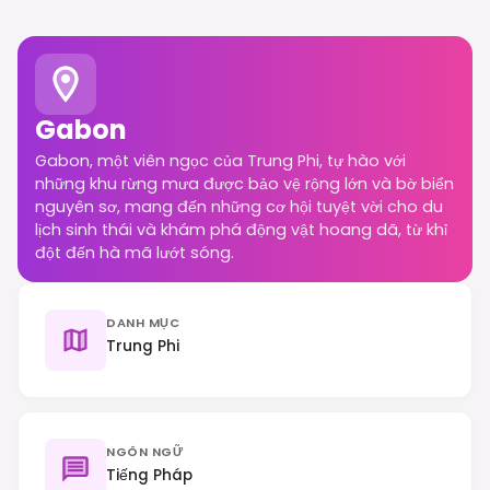
Gabon
Gabon, một viên ngọc của Trung Phi, tự hào với
những khu rừng mưa được bảo vệ rộng lớn và bờ biển
nguyên sơ, mang đến những cơ hội tuyệt vời cho du
lịch sinh thái và khám phá động vật hoang dã, từ khỉ
đột đến hà mã lướt sóng.
DANH MỤC
Trung Phi
NGÔN NGỮ
Tiếng Pháp