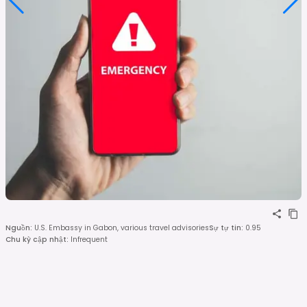
Nguồn
:
U.S. Embassy in Gabon, various travel advisories
Sự tự tin
:
0.95
Chu kỳ cập nhật
:
Infrequent