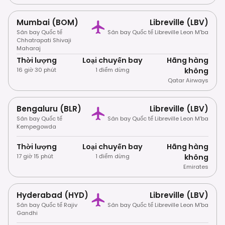
Mumbai (BOM)
Libreville (LBV)
Sân bay Quốc tế
Sân bay Quốc tế Libreville Leon M'ba
Chhatrapati Shivaji
Maharaj
Thời lượng
Loại chuyến bay
Hãng hàng
16 giờ 30 phút
1 điểm dừng
không
Qatar Airways
Bengaluru (BLR)
Libreville (LBV)
Sân bay Quốc tế
Sân bay Quốc tế Libreville Leon M'ba
Kempegowda
Thời lượng
Loại chuyến bay
Hãng hàng
17 giờ 15 phút
1 điểm dừng
không
Emirates
Hyderabad (HYD)
Libreville (LBV)
Sân bay Quốc tế Rajiv
Sân bay Quốc tế Libreville Leon M'ba
Gandhi