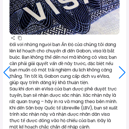
Đối với những người bạn Ấn Độ của chúng tôi đang
lên kế hoạch cho chuyến đi đến Gabon, visa là bắt
buộc. Bạn không thể đến nơi mà không có visa; bạn
cần phải giải quyết vấn đề này trước, đặc biệt nếu
bạn muốn có một trải nghiệm du lịch không căng
thẳng. Tin tốt là, Gabon cung cấp dịch vụ eVisa,
giúp quy trình đăng ký khá thuận tiện.
Sau khi đơn xin eVisa của bạn được phê duyệt trực
tuyến, bạn sẽ nhận được xác nhận. Xác nhận này là
rất quan trọng – hãy in ra và mang theo bên mình.
Khi đến Sân bay Quốc tế Libreville (LBV), bạn sẽ xuất
trình xác nhận này và nhận được nhãn dán visa
thực tế được đóng vào hộ chiếu của bạn. Đây là
một kế hoạch chắc chắn để nhập cảnh.