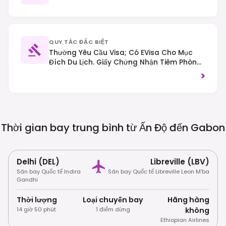
QUY TẮC ĐẶC BIỆT
Thường Yêu Cầu Visa; Có EVisa Cho Mục
Đích Du Lịch. Giấy Chứng Nhận Tiêm Phòng
Sốt Vàng Thường Bắt Buộc. Giao Thông Bên
>
Phải.
Thời gian bay trung bình từ Ấn Độ đến
Gabon
Delhi (DEL)
Libreville (LBV)
Sân bay Quốc tế Indira
Sân bay Quốc tế Libreville Leon M'ba
Gandhi
Thời lượng
Loại chuyến bay
Hãng hàng
14 giờ 50 phút
1 điểm dừng
không
Ethiopian Airlines