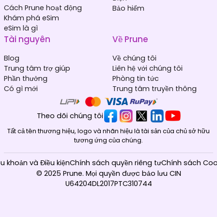
Cách Prune hoạt động
Bảo hiểm
Khám phá eSim
eSim là gì
Tài nguyên
Về Prune
Blog
Về chúng tôi
Trung tâm trợ giúp
Liên hệ với chúng tôi
Phần thưởng
Phòng tin tức
Có gì mới
Trung tâm truyền thông
Theo dõi chúng tôi
Tất cả tên thương hiệu, logo và nhãn hiệu là tài sản của chủ sở hữu
tương ứng của chúng.
ều khoản và Điều kiện
Chính sách quyền riêng tư
Chính sách Coo
© 2025 Prune. Mọi quyền được bảo lưu CIN
U64204DL2017PTC310744