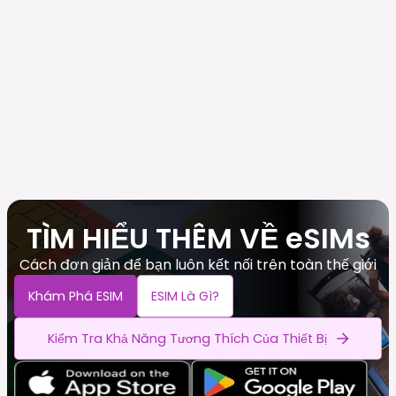
TÌM HIỂU THÊM VỀ eSIMs
Cách đơn giản để bạn luôn kết nối trên toàn thế giới
Khám Phá ESIM
ESIM Là Gì?
Kiểm Tra Khả Năng Tương Thích Của Thiết Bị