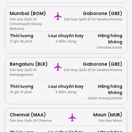
Mumbai (BOM)
Gaborone (GBE)
Sân bay Quốc tế
Sân bay Quốc tế Sir Seretse Khama
Chhatrapati Shivaji
Maharaj
Thời lượng
Loại chuyến bay
Hãng hàng
17 giờ 45 phút
2 điểm dừng
không
Emirates
,
Airlink
Bengaluru (BLR)
Gaborone (GBE)
Sân bay Quốc tế
Sân bay Quốc tế Sir Seretse Khama
Kempegowda
Thời lượng
Loại chuyến bay
Hãng hàng
19 giờ 15 phút
2 điểm dừng
không
Qatar Airways
,
Airlink
Chennai (MAA)
Maun (MUB)
Sân bay Quốc tế Chennai
Sân bay Maun