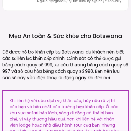
Nguồn
:
fly2globe
Sự tự tin
:
1
Chu kỳ cập nhật
:
Annually
Mẹo An toàn & Sức khỏe cho
Botswana
Để được hỗ trợ khẩn cấp tại Botswana, du khách nên biết
các số liên lạc khẩn cấp chính. Cảnh sát có thể được gọi
bằng cách quay số 999, xe cứu thương bằng cách quay số
997 và sở cứu hỏa bằng cách quay số 998. Bạn nên lưu
các số này vào điện thoại di động ngay khi đến nơi.
Khi liên hệ với các dịch vụ khẩn cấp, hãy nêu rõ vị trí
của bạn và bản chất của trường hợp khẩn cấp. Ở các
khu vực safari hẻo lánh, sóng di động có thể bị hạn
chế, vì vậy thường hiệu quả hơn khi liên hệ với nhân
viên lodge hoặc nhà điều hành tour của bạn, những