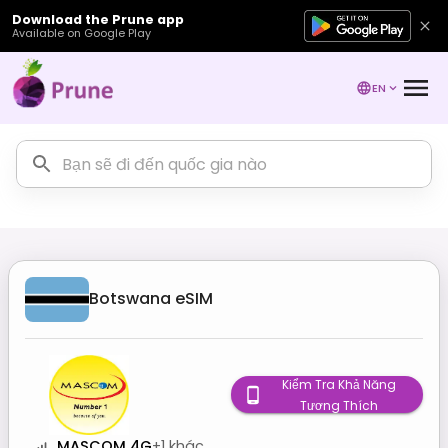
Download the Prune app
Available on Google Play
EN
Botswana
eSIM
Kiểm Tra Khả Năng
Tương Thích
MASCOM 4G
+
1
khác