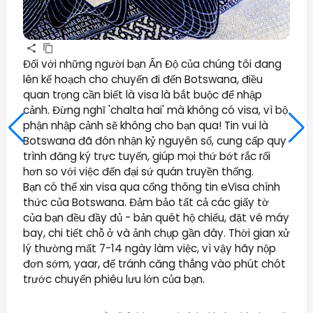
Đối với những người bạn Ấn Độ của chúng tôi đang
lên kế hoạch cho chuyến đi đến Botswana, điều
quan trọng cần biết là visa là bắt buộc để nhập
cảnh. Đừng nghĩ 'chalta hai' mà không có visa, vì bộ
phận nhập cảnh sẽ không cho bạn qua! Tin vui là
Botswana đã đón nhận kỷ nguyên số, cung cấp quy
trình đăng ký trực tuyến, giúp mọi thứ bớt rắc rối
hơn so với việc đến đại sứ quán truyền thống.
Bạn có thể xin visa qua cổng thông tin eVisa chính
thức của Botswana. Đảm bảo tất cả các giấy tờ
của bạn đều đầy đủ - bản quét hộ chiếu, đặt vé máy
bay, chi tiết chỗ ở và ảnh chụp gần đây. Thời gian xử
lý thường mất 7-14 ngày làm việc, vì vậy hãy nộp
đơn sớm, yaar, để tránh căng thẳng vào phút chót
trước chuyến phiêu lưu lớn của bạn.