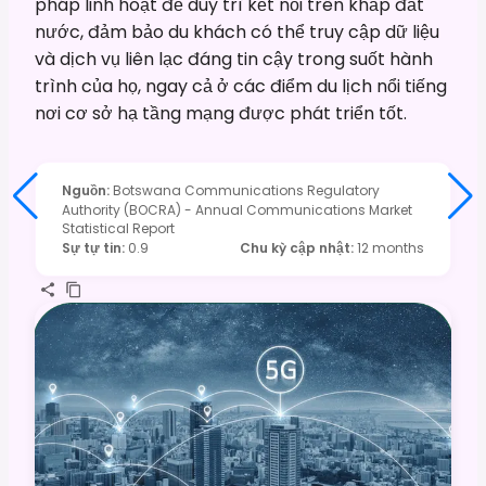
pháp linh hoạt để duy trì kết nối trên khắp đất
nước, đảm bảo du khách có thể truy cập dữ liệu
và dịch vụ liên lạc đáng tin cậy trong suốt hành
trình của họ, ngay cả ở các điểm du lịch nổi tiếng
nơi cơ sở hạ tầng mạng được phát triển tốt.
Nguồn
:
Botswana Communications Regulatory
Authority (BOCRA) - Annual Communications Market
Statistical Report
Sự tự tin
:
0.9
Chu kỳ cập nhật
:
12 months