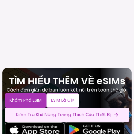
TÌM HIỂU THÊM VỀ eSIMs
Cách đơn giản để bạn luôn kết nối trên toàn thế giới
Khám Phá ESIM
ESIM Là Gì?
Kiểm Tra Khả Năng Tương Thích Của Thiết Bị