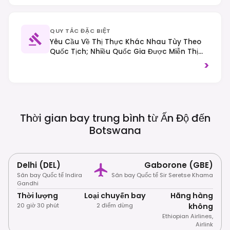
QUY TẮC ĐẶC BIỆT
Yêu Cầu Về Thị Thực Khác Nhau Tùy Theo
Quốc Tịch; Nhiều Quốc Gia Được Miễn Thị
Thực Khi Lưu Trú Ngắn Hạn. Giao Thông Bên
>
Phải. Bảo Tồn Và Du Lịch Có Trách Nhiệm
Được Coi Trọng.
Thời gian bay trung bình từ Ấn Độ đến
Botswana
Delhi (DEL)
Gaborone (GBE)
Sân bay Quốc tế Indira
Sân bay Quốc tế Sir Seretse Khama
Gandhi
Thời lượng
Loại chuyến bay
Hãng hàng
20 giờ 30 phút
2 điểm dừng
không
Ethiopian Airlines
,
Airlink