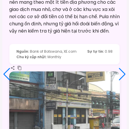
nên mang theo một ít tiền địa phương cho các
giao dịch mua nhỏ, chợ và ở các khu vực xa xôi
nơi các cơ sở đổi tiền có thể bị hạn chế. Pula nhìn
chung ổn định, nhưng tỷ giá hối đoái biến động, vì
vậy nên kiểm tra tỷ giá hiện tại trước khi đến.
Nguồn
:
Bank of Botswana, XE.com
Sự tự tin
:
0.98
Chu kỳ cập nhật
:
Monthly