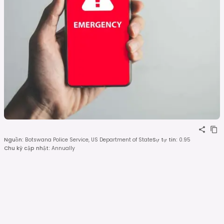
Nguồn
:
Botswana Police Service, US Department of State
Sự tự tin
:
0.95
Chu kỳ cập nhật
:
Annually