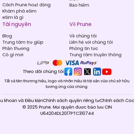
Cách Prune hoạt động
Bảo hiểm
Khám phá eSim
eSim là gì
Tài nguyên
Về Prune
Blog
Về chúng tôi
Trung tâm trợ giúp
Liên hệ với chúng tôi
Phần thưởng
Phòng tin tức
Có gì mới
Trung tâm truyền thông
Theo dõi chúng tôi
Tất cả tên thương hiệu, logo và nhãn hiệu là tài sản của chủ sở hữu
tương ứng của chúng.
ều khoản và Điều kiện
Chính sách quyền riêng tư
Chính sách Coo
© 2025 Prune. Mọi quyền được bảo lưu CIN
U64204DL2017PTC310744