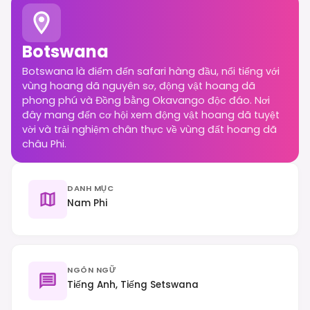
Botswana
Botswana là điểm đến safari hàng đầu, nổi tiếng với
vùng hoang dã nguyên sơ, động vật hoang dã
phong phú và Đồng bằng Okavango độc đáo. Nơi
đây mang đến cơ hội xem động vật hoang dã tuyệt
vời và trải nghiệm chân thực về vùng đất hoang dã
châu Phi.
DANH MỤC
Nam Phi
NGÔN NGỮ
Tiếng Anh, Tiếng Setswana