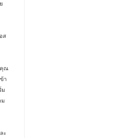
าย
เอส
ะคุณ
ข้า
ิ่ม
าม
และ