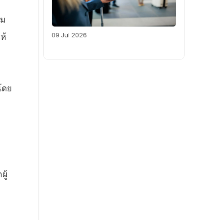
วม
09 Jul 2026
ห้
 โดย
ู้