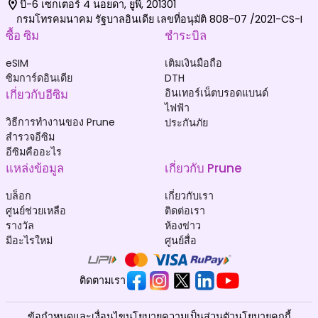
บี-6 เซกเตอร์ 4 นอยดา, ยูพี, 201301
กรมโทรคมนาคม รัฐบาลอินเดีย เลขที่อนุมัติ 808-07 /2021-CS-I
ซื้อ ซิม
ชำระบิล
eSIM
เติมเงินมือถือ
ซิมการ์ดอินเดีย
DTH
เกี่ยวกับอีซิม
อินเทอร์เน็ตบรอดแบนด์
ไฟฟ้า
วิธีการทำงานของ Prune
ประกันภัย
สำรวจอีซิม
อีซิมคืออะไร
แหล่งข้อมูล
เกี่ยวกับ Prune
บล็อก
เกี่ยวกับเรา
ศูนย์ช่วยเหลือ
ติดต่อเรา
รางวัล
ห้องข่าว
มีอะไรใหม่
ศูนย์สื่อ
ติดตามเรา
ข้อกำหนดและเงื่อนไข
นโยบายความเป็นส่วนตัว
นโยบายคุกกี้