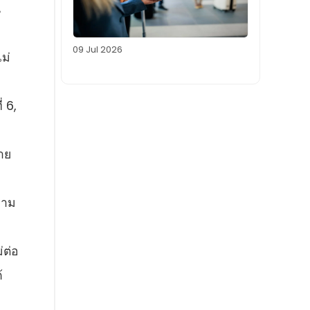
ณ
09 Jul 2026
ไม่
 6,
าย
วาม
่ต่อ
้