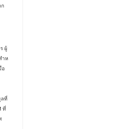
าก
 ผู้
สําห
ื่อ
ลที่
ที่
ศ