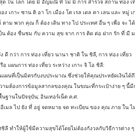
ที่ สุด ใน โลก โดย มี อัญมณี ที่ ไม่ มี การ สํารวจ สถาน ท่อง เท
 ของ เกาะ ซาน ติ อา โก เมือง โต เรล เดล คา เลน และ หมู่ เ
าม พวก คุณ ก็ ต้อง เดิน ทาง ไป ประเทศ อื่น ๆ เพื่อ จะ ได้ 
ป็น ต้อง ชื่นชม กับ ความ สุข จาก การ ติด ต่อ ฝาก รัก ที่ มี 
ึง ดี กว่า การ ท่อง เที่ยว นานา ชาติ ใน ชิลี, การ ท่อง เที่ยว
รือ แผนการ ท่อง เที่ยว ระหว่าง เกาะ จิ โอ ชิลี:
ผนที่เป็นมิตรกับงบประมาณ ซึ่งช่วยให้คุณประหยัดเงินได้ถึ
วามต้องการข้อมูลสากลของคุณ ในขณะที่กระเป๋าง่าย ๆ นี้มี
นฐานในปัจจุบัน; อินเทอร์เน็ต ค.ศ.
ง อีเมล ไป ยัง ที่ อยู่ จดหมาย จด ทะเบียน ของ คุณ ภาย ใน ไม่ 
ลี ทําให้ผู้ใช้มีความสุขได้โดยไม่ต้องกังวลกับวิธีการต่าง ๆ ท