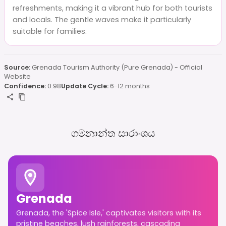
refreshments, making it a vibrant hub for both tourists
and locals. The gentle waves make it particularly
suitable for families.
Source:
Grenada Tourism Authority (Pure Grenada) - Official
Website
Confidence:
0.98
Update Cycle:
6-12 months
ගමනාන්ත සාරාංශය
Grenada
Grenada, the 'Spice Isle,' captivates visitors with its
pristine beaches, lush rainforests, cascading