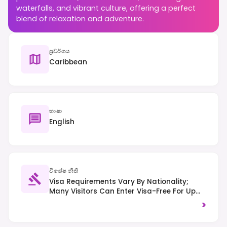
waterfalls, and vibrant culture, offering a perfect
blend of relaxation and adventure.
ප්‍රවර්ගය
Caribbean
භාෂා
English
විශේෂ නීති
Visa Requirements Vary By Nationality;
Many Visitors Can Enter Visa-Free For Up
To 90 Days With A Valid Passport, Return
>
Ticket, And Proof Of Funds. Right-Hand
Traffic Is Observed, And Respect For Local