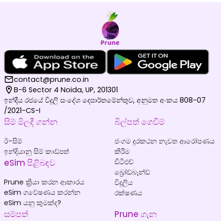
contact@prune.co.in
B-6 Sector 4 Noida, UP, 201301
ඉන්දීය රජයේ විදුලි සංදේශ දෙපාර්තමේන්තුව, අනුමත අංකය 808-07
/2021-CS-I
සිම් මිලදී ගන්න
බිල්පත් ගෙවීම්
ඊ-සිම්
ජංගම දුරකථන නැවත ආරෝපණය
ඉන්දියානු සිම් කාඩ්පත්
කිරීම
eSim පිළිබඳව
ඩීටීඑච්
බ්‍රෝඩ්බෑන්ඩ්
Prune ක්‍රියා කරන ආකාරය
විදුලිය
eSim ගවේෂණය කරන්න
රක්ෂණය
eSim යනු කුමක්ද?
සම්පත්
Prune ගැන