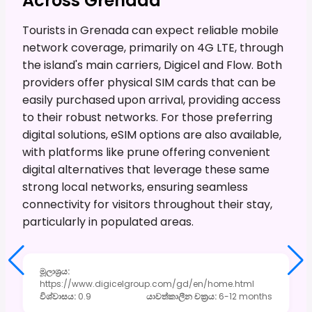
Across Grenada
Tourists in Grenada can expect reliable mobile
network coverage, primarily on 4G LTE, through
the island's main carriers, Digicel and Flow. Both
providers offer physical SIM cards that can be
easily purchased upon arrival, providing access
to their robust networks. For those preferring
digital solutions, eSIM options are also available,
with platforms like prune offering convenient
digital alternatives that leverage these same
strong local networks, ensuring seamless
connectivity for visitors throughout their stay,
particularly in populated areas.
මූලාශ්‍රය
:
https://www.digicelgroup.com/gd/en/home.html
විශ්වාසය
:
0.9
යාවත්කාලීන චක්‍රය
:
6-12 months