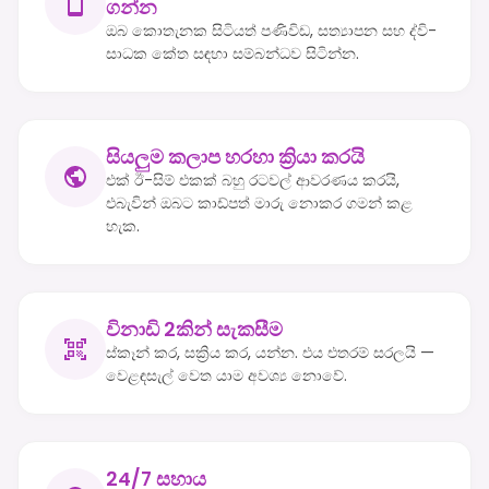
ගන්න
ඔබ කොතැනක සිටියත් පණිවිඩ, සත්‍යාපන සහ ද්වි-
සාධක කේත සඳහා සම්බන්ධව සිටින්න.
සියලුම කලාප හරහා ක්‍රියා කරයි
එක් ඊ-සිම් එකක් බහු රටවල් ආවරණය කරයි,
එබැවින් ඔබට කාඩ්පත් මාරු නොකර ගමන් කළ
හැක.
විනාඩි 2කින් සැකසීම
ස්කෑන් කර, සක්‍රිය කර, යන්න. එය එතරම් සරලයි —
වෙළඳසැල් වෙත යාම අවශ්‍ය නොවේ.
24/7 සහාය