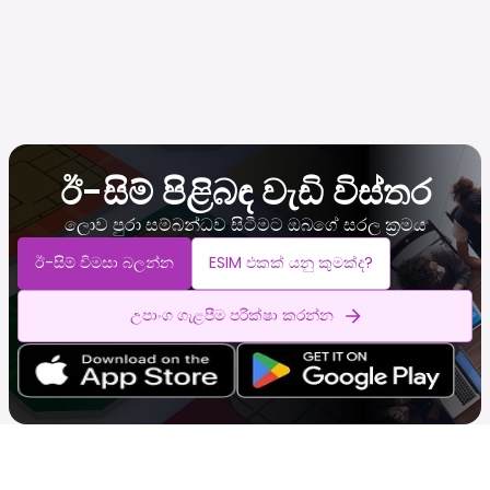
ඊ-සිම් පිළිබඳ වැඩි විස්තර
ලොව පුරා සම්බන්ධව සිටීමට ඔබගේ සරල ක්‍රමය
ඊ-සිම් විමසා බලන්න
ESIM එකක් යනු කුමක්ද?
උපාංග ගැළපීම පරීක්ෂා කරන්න