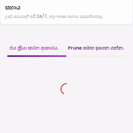
සහාය
උදව් අවශ්‍යද? අපි 24/7, බහු-භාෂා සහාය සපයන්නෙමු.
එය ක්‍රියා කරන ආකාරය.
Prune සමඟ ඉගෙන ගන්න.