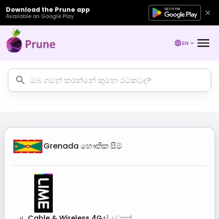
Download the Prune app
Available on Google Play
EN
Grenada
භෞතික සිම්
Cable & Wireless 4G
+
1
වෙනත්