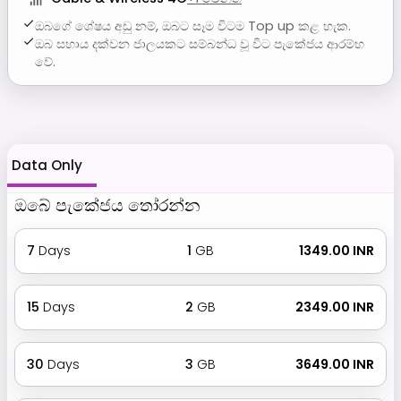
ඔබගේ ශේෂය අඩු නම්, ඔබට සෑම විටම Top up කළ හැක.
ඔබ සහාය දක්වන ජාලයකට සම්බන්ධ වූ විට පැකේජය ආරම්භ
වේ.
Data Only
ඔබේ පැකේජය තෝරන්න
7
Days
1
GB
₹ 1349.00 INR
15
Days
2
GB
₹ 2349.00 INR
30
Days
3
GB
₹ 3649.00 INR