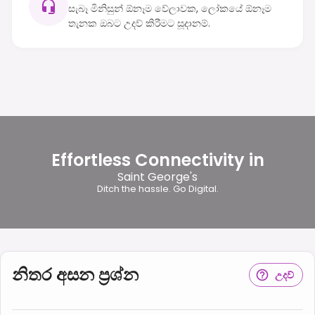
සැබෑ මිනිසුන් ඕනෑම වේලාවක, ලෝකයේ ඕනෑම
තැනක ඔබට උදව් කිරීමට සූදානම්.
Effortless Connectivity in
Saint George's
Ditch the hassle. Go Digital.
නිතර අසන ප්‍රශ්න
උදව්