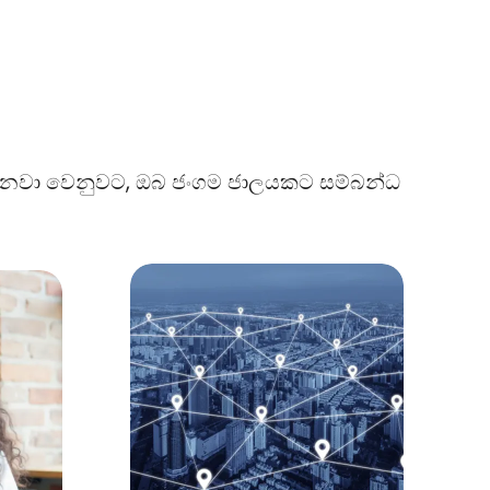
 කරනවා වෙනුවට, ඔබ ජංගම ජාලයකට සම්බන්ධ