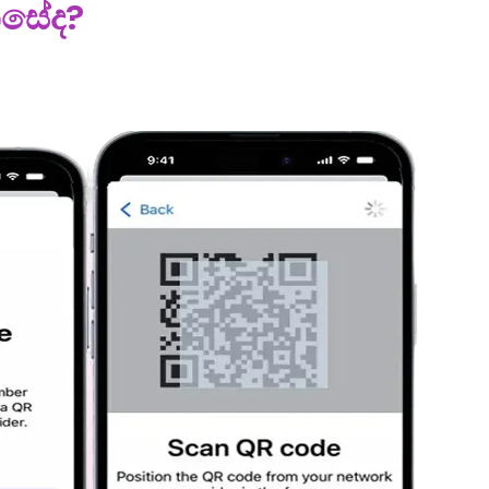
ෙසේද?