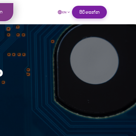
්න
පිවිසෙන්න
EN
?