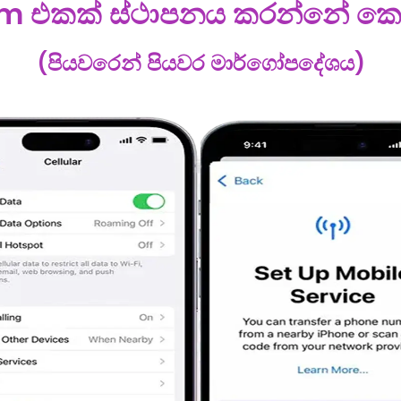
m එකක් ස්ථාපනය කරන්නේ ක
(පියවරෙන් පියවර මාර්ගෝපදේශය)