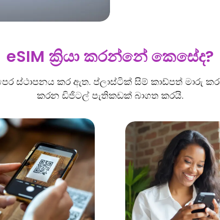
eSIM ක්‍රියා කරන්නේ කෙසේද?
ර ස්ථාපනය කර ඇත. ප්ලාස්ටික් සිම් කාඩ්පත් මාරු
කරන ඩිජිටල් පැතිකඩක් බාගත කරයි.