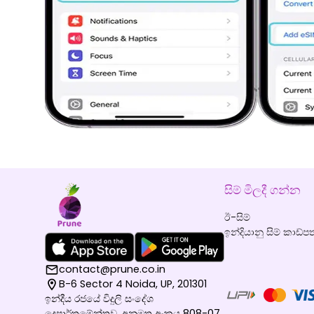
සිම් මිලදී ගන්න
ඊ-සිම්
ඉන්දියානු සිම් කාඩ්පත
contact@prune.co.in
B-6 Sector 4 Noida, UP, 201301
ඉන්දීය රජයේ විදුලි සංදේශ
දෙපාර්තමේන්තුව, අනුමත අංකය 808-07