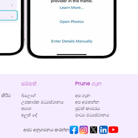
සම්පත්
Prune ගැන
කිරීම
බ්ලොග්
අප ගැන
උපකාරක මධ්‍යස්ථානය
අප අමතන්න
ත්‍යාග
පුවත් කාමරය
අලුත් දේ
මාධ්‍ය මධ්‍යස්ථානය
අපව අනුගමනය කරන්න