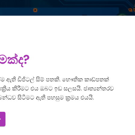
මක්ද?
 ඇති ඩිජිටල් සිම් පතකි. භෞතික කාඩ්පතක්
්‍රිය කිරීමට එය ඔබට ඉඩ සලසයි. ජාත්‍යන්තරව
්ධව සිටීමට ඇති පහසුම ක්‍රමය එයයි.