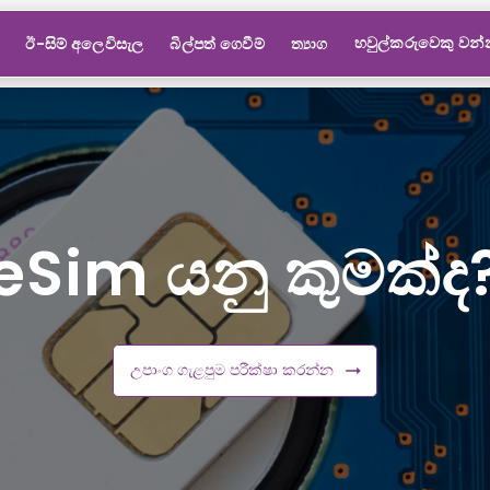
හවුල්කරුවෙකු වන
ඊ-සිම් අලෙවිසැල
බිල්පත් ගෙවීම්
ත්‍යාග
eSim යනු කුමක්ද
උපාංග ගැළපුම පරීක්ෂා කරන්න