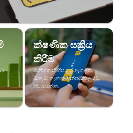
ී
ක්ෂණික සක්‍රීය
කිරීම
‍ය
මිනිත්තු කිහිපයක් ඇතුළත,
ඕනෑම තැනක අන්තර්ජාලයට
පිවිසෙන්න.