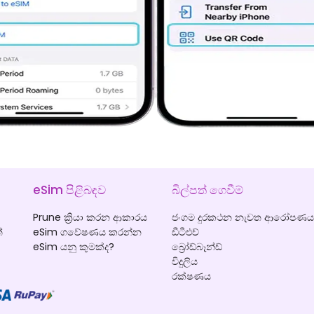
eSim පිළිබඳව
බිල්පත් ගෙවීම්
Prune ක්‍රියා කරන ආකාරය
ජංගම දුරකථන නැවත ආරෝපණය 
්
eSim ගවේෂණය කරන්න
ඩීටීඑච්
eSim යනු කුමක්ද?
බ්‍රෝඩ්බෑන්ඩ්
විදුලිය
රක්ෂණය