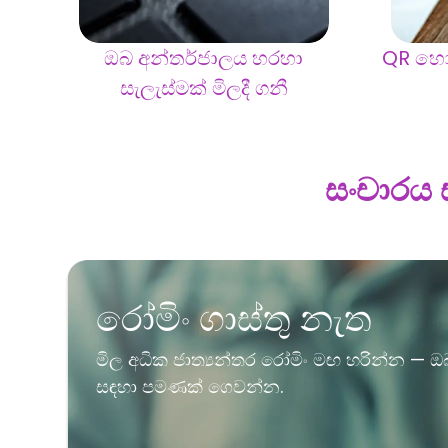
ඔබ අන්තර්ජාලය හරහා
QR හෝ
සැලැස්මක් මිලදී ගනී
සංචාරය 
රෝමිං ගාස්තු නැත
මිල අධික ජාත්‍යන්තර රෝමිං මඟ හරින්න — 
සඳහා පමණක් ගෙවන්න.