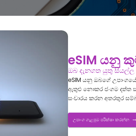
eSIM යනු කු
ඔබ දැනගත යුතු සියල්ල
eSIM යනු ඔබගේ උපාංගයේම
ඇතුළු නොකර ජංගම දත්ත සක
සංචාරය කරන අතරතුර සම්බන
උපාංග ගැළපුම පරීක්ෂා කරන්න