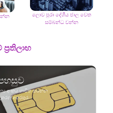
ලොව පුරා දේශීය ජාල වෙත
රන්න
සම්බන්ධ වන්න
්‍රතිලාභ
 පහසුව
න්‍ය අංකය භාවිත කරන්න
ත කරන අතරතුර.