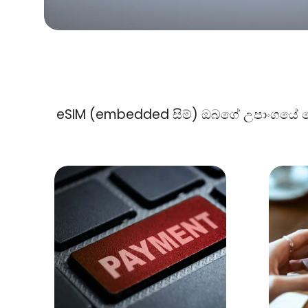
eSIM (embedded සිම්) ඔබගේ උපාංගයේ පෙ