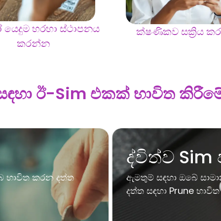
 යෙදුම හරහා ස්ථාපනය
ක්ෂණිකව සක්‍රිය ක
කරන්න
සඳහා ඊ-Sim එකක් භාවිත කිරීමේ ප
ද්විත්ව Sim
ඔබ භාවිත කරන දත්ත
ඇමතුම් සඳහා ඔබේ සාමා
දත්ත සඳහා Prune භාවි