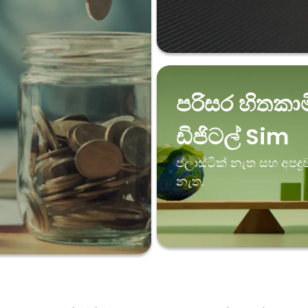
පරිසර හිතකාම
ඩිජිටල් Sim
ප්ලාස්ටික් නැත සහ අපද්‍රව්
නැත.