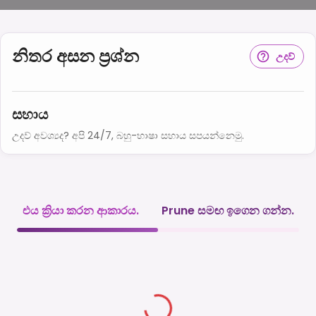
නිතර අසන ප්‍රශ්න
උදව්
සහාය
උදව් අවශ්‍යද? අපි 24/7, බහු-භාෂා සහාය සපයන්නෙමු.
එය ක්‍රියා කරන ආකාරය.
Prune සමඟ ඉගෙන ගන්න.