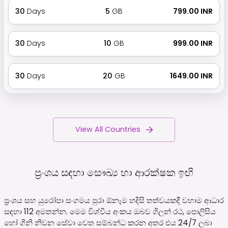
30
Days
5
GB
₹ 799.00 INR
30
Days
10
GB
₹ 999.00 INR
30
Days
20
GB
₹ 1649.00 INR
View All Countries
ප්‍රංශය සඳහා සෞඛ්‍ය හා ආරක්ෂක
ඉඟි
ප්‍රංශය සහ යුරෝපා සංගමය පුරා ඕනෑම හදිසි තත්වයකදී වහාම ආධාර
සඳහා 112 අමතන්න. මෙම විශ්වීය අංකය ඔබව ගිලන් රථ, පොලිසිය
හෝ ගිනි නිවන සේවා වෙත සම්බන්ධ කරන අතර එය 24/7 ලබා