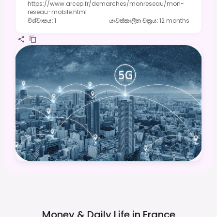
https://www.arcep.fr/demarches/monreseau/mon-
reseau-mobile.html
විශ්වාසය
:
1
යාවත්කාලීන චක්‍රය
:
12 months
Money & Daily Life in
France