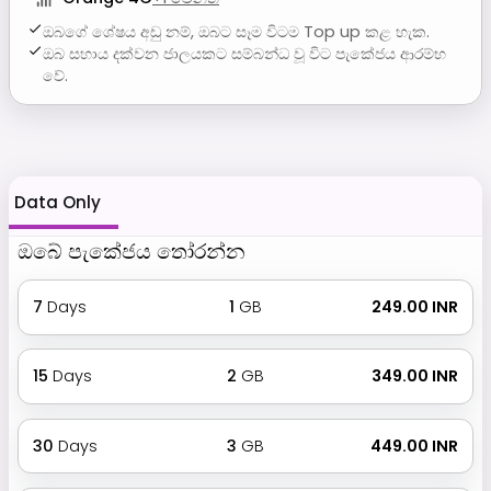
ඔබගේ ශේෂය අඩු නම්, ඔබට සෑම විටම Top up කළ හැක.
ඔබ සහාය දක්වන ජාලයකට සම්බන්ධ වූ විට පැකේජය ආරම්භ
වේ.
Data Only
ඔබේ පැකේජය තෝරන්න
7
Days
1
GB
₹ 249.00 INR
15
Days
2
GB
₹ 349.00 INR
30
Days
3
GB
₹ 449.00 INR