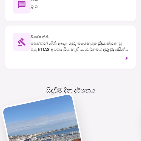
ප්‍රංශ
විශේෂ නීති
ෂෙන්ගන් නීති අදාළ වේ, මෙහෙයුම් ක්‍රියාත්මක වූ
පසු ETIAS අවශ්‍ය විය හැකිය. මාර්ගයේ දකුණු පසින්
රිය පැදවීම සිදුකරන්න, සහ අවන්හල් බිල්පත් වලට
>
සේවා ගාස්තු බොහෝ විට ඇතුළත් වේ.
සිදුවීම් දින දර්ශනය