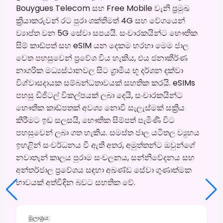
Bouygues Telecom සහ Free Mobile වැනි ප්‍රමුඛ
ක්‍රියාකරුවන් රට පුරා ශක්තිමත් 4G සහ වේගයෙන්
ව්‍යාප්ත වන 5G සේවා සපයයි. සංචාරකයින්ට භෞතික
සිම් කාඩ්පත් සහ eSIM යන දෙකම හරහා මෙම ජාල
වෙත පහසුවෙන් ප්‍රවේශ විය හැකිය, එය ජනාකීර්ණ
නාගරික මධ්‍යස්ථානවල සිට ග්‍රාමීය භූ දර්ශන දක්වා
විශ්වාසදායක සම්බන්ධතාවයක් සහතික කරයි. eSIMs
පහසු ඩිජිටල් විකල්පයක් ලබා දෙයි, සංචාරකයින්ට
භෞතික කාඩ්පතක් අවශ්‍ය නොවී සැලැස්මක් සක්‍රිය
කිරීමට ඉඩ සලසයි, භෞතික සිම්පත් පැමිණි විට
පහසුවෙන් ලබා ගත හැකිය. සමස්ත ජාල යටිතල ව්‍යුහය
ඉහළින් සංවර්ධනය වී ඇති අතර, අමුත්තන්ට ඔවුන්ගේ
නවාතැන් කාලය පුරාම සංචලනය, සන්නිවේදනය සහ
අන්තර්ජාල ප්‍රවේශය සඳහා අඛණ්ඩ සේවා ගුණාත්මක
භාවයක් අත්විඳින බවට සහතික වේ.
මූලාශ්‍රය
: