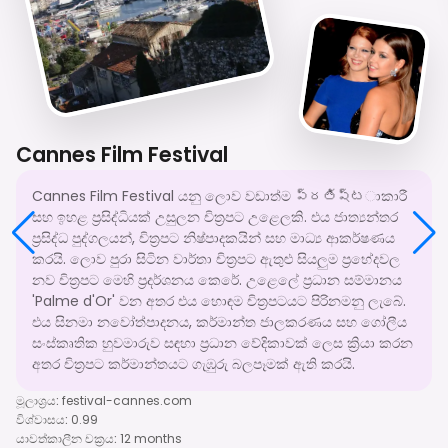
Cannes Film Festival
Cannes Film Festival යනු ලොව වඩාත්ම ప్రతిష్టාකාරී
සහ ඉහළ ප්‍රසිද්ධියක් උසුලන චිත්‍රපට උළෙලකි. එය ජාත්‍යන්තර
ප්‍රසිද්ධ පුද්ගලයන්, චිත්‍රපට නිෂ්පාදකයින් සහ මාධ්‍ය ආකර්ෂණය
කරයි. ලොව පුරා සිටින වාර්තා චිත්‍රපට ඇතුළු සියලුම ප්‍රභේදවල
නව චිත්‍රපට මෙහි ප්‍රදර්ශනය කෙරේ. උළෙලේ ප්‍රධාන සම්මානය
'Palme d'Or' වන අතර එය හොඳම චිත්‍රපටයට පිරිනමනු ලැබේ.
එය සිනමා නවෝත්පාදනය, කර්මාන්ත ජාලකරණය සහ ගෝලීය
සංස්කෘතික හුවමාරුව සඳහා ප්‍රධාන වේදිකාවක් ලෙස ක්‍රියා කරන
අතර චිත්‍රපට කර්මාන්තයට ගැඹුරු බලපෑමක් ඇති කරයි.
මූලාශ්‍රය
:
festival-cannes.com
විශ්වාසය
:
0.99
යාවත්කාලීන චක්‍රය
:
12 months