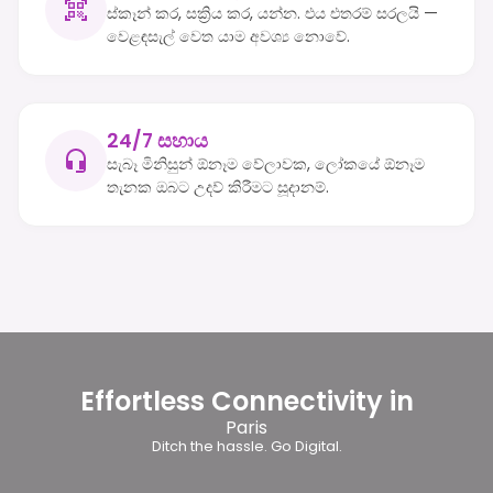
ස්කෑන් කර, සක්‍රිය කර, යන්න. එය එතරම් සරලයි —
වෙළඳසැල් වෙත යාම අවශ්‍ය නොවේ.
24/7 සහාය
සැබෑ මිනිසුන් ඕනෑම වේලාවක, ලෝකයේ ඕනෑම
තැනක ඔබට උදව් කිරීමට සූදානම්.
Effortless Connectivity in
Paris
Ditch the hassle. Go Digital.