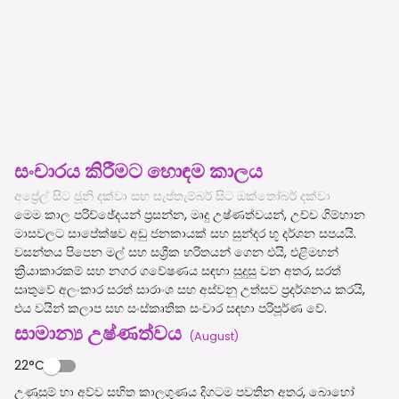
සංචාරය කිරීමට හොඳම කාලය
අප්‍රේල් සිට ජූනි දක්වා සහ සැප්තැම්බර් සිට ඔක්තෝබර් දක්වා
මෙම කාල පරිච්ඡේදයන් ප්‍රසන්න, මෘදු උෂ්ණත්වයන්, උච්ච ගිම්හාන
මාසවලට සාපේක්ෂව අඩු ජනකායක් සහ සුන්දර භූ දර්ශන සපයයි.
වසන්තය පිපෙන මල් සහ සශ්‍රීක හරිතයන් ගෙන එයි, එළිමහන්
ක්‍රියාකාරකම් සහ නගර ගවේෂණය සඳහා සුදුසු වන අතර, සරත්
සෘතුවේ අලංකාර සරත් සාරාංශ සහ අස්වනු උත්සව ප්‍රදර්ශනය කරයි,
එය වයින් කලාප සහ සංස්කෘතික සංචාර සඳහා පරිපූර්ණ වේ.
සාමාන්‍ය උෂ්ණත්වය
(
August
)
22°C
උණුසුම් හා අව්ව සහිත කාලගුණය දිගටම පවතින අතර, බොහෝ