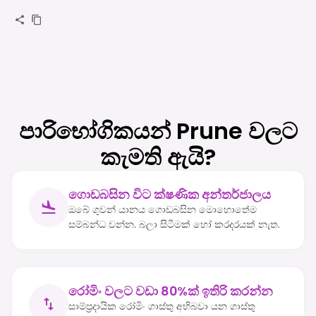
පාරිභෝගිකයන් Prune වලට
කැමති ඇයි?
ගොඩබසින විට ක්ෂණික අන්තර්ජාලය
ඔබේ ගුවන් යානය ගොඩබසින මොහොතේම
සම්බන්ධ වන්න. බලා සිටීමක් හෝ කරදරයක් නැත.
රෝමිං වලට වඩා 80%ක් ඉතිරි කරන්න
සාම්ප්‍රදායික රෝමිං ගාස්තු අභිබවා යන ගාස්තු