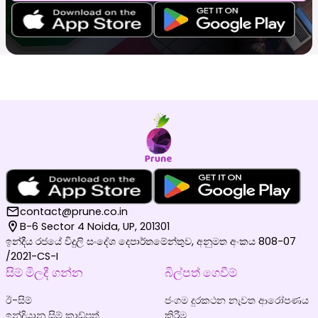
contact@prune.co.in
B-6 Sector 4 Noida, UP, 201301
ඉන්දීය රජයේ විදුලි සංදේශ දෙපාර්තමේන්තුව, අනුමත අංකය 808-07
/2021-CS-I
සිම් මිලදී ගන්න
බිල්පත් ගෙවීම්
ඊ-සිම්
ජංගම දුරකථන නැවත ආරෝපණය
ඉන්දියානු සිම් කාඩ්පත්
කිරීම