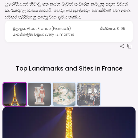
යුරෝපීයයන් නිවාඩු ගත කරන බැවින් සංචාරක කටයුතු සඳහා වඩාත්
කාර්යබහුල මාසය මෙයයි. වෙරළබඩ ප්‍රදේශවල ජනාකීර්ණ වන අතර,
සමහර පැරිසියානු සාප්පු වසා දැමිය හැකිය.
මූලාශ්‍රය
:
Atout France (France.fr)
විශ්වාසය
:
0.95
යාවත්කාලීන චක්‍රය
:
Every 12 months
Top Landmarks and Sites in
France