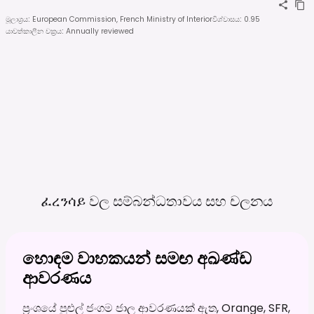
මූලාශ්‍රය
:
European Commission, French Ministry of Interior
විශ්වාසය
:
0.95
යාවත්කාලීන චක්‍රය
:
Annually reviewed
ፈረንሳይ වල සම්බන්ධතාවය සහ
චලනය
හොඳම වාහකයන් සමඟ අඛණ්ඩ
ආවරණය
ප්‍රංශයේ පුළුල් ජංගම ජාල ආවරණයක් ඇත, Orange, SFR,