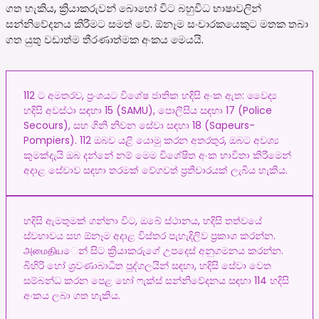
ගත හැකිය, ක්‍රියාකරුවන් බොහෝ විට බහුවිධ භාෂාවලින්
සන්නිවේදනය කිරීමට සමත් වේ. ඕනෑම සංචාරකයෙකුට මතක තබා
ගත යුතු වඩාත්ම තීරණාත්මක අංකය මෙයයි.
112 ට අමතරව, ප්‍රංශයට විශේෂ ජාතික හදිසි අංක ඇත: වෛද්‍ය
හදිසි අවස්ථා සඳහා 15 (SAMU), පොලිසිය සඳහා 17 (Police
Secours), සහ ගිනි නිවන සේවා සඳහා 18 (Sapeurs-
Pompiers). 112 ඔබව යළි යොමු කරන අතරතුර, ඔබට අවශ්‍ය
කුමක්දැයි ඔබ දන්නේ නම් මෙම විශේෂිත අංක භාවිතා කිරීමෙන්
අදාළ සේවාව සඳහා තරමක් වේගවත් ප්‍රතිචාරයක් ලැබිය හැකිය.
හදිසි ඇමතුමක් ගන්නා විට, ඔබේ ස්ථානය, හදිසි තත්වයේ
ස්වභාවය සහ ඕනෑම අදාළ විස්තර පැහැදිලිව ප්‍රකාශ කරන්න.
அமைதியෙන් සිට ක්‍රියාකරුගේ උපදෙස් අනුගමනය කරන්න.
බිහිරි හෝ ශ්‍රවණාබාධිත පුද්ගලයින් සඳහා, හදිසි සේවා වෙත
සම්බන්ධ කරන පෙළ හෝ ෆැක්ස් සන්නිවේදනය සඳහා 114 හදිසි
අංකය ලබා ගත හැකිය.