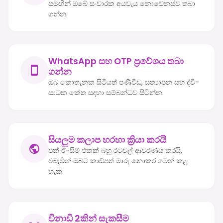
සමඟින් ඔබේ සංචාරක අයවැය නොවෙනස්ව තබා
ගන්න.
WhatsApp සහ OTP ප්‍රවේශය තබා
ගන්න
ඔබ කොතැනක සිටියත් පණිවිඩ, සත්‍යාපන සහ ද්වි-
සාධක කේත සඳහා සම්බන්ධව සිටින්න.
සියලුම කලාප හරහා ක්‍රියා කරයි
එක් ඊ-සිම් එකක් බහු රටවල් ආවරණය කරයි,
එබැවින් ඔබට කාඩ්පත් මාරු නොකර ගමන් කළ
හැක.
විනාඩි 2කින් සැකසීම