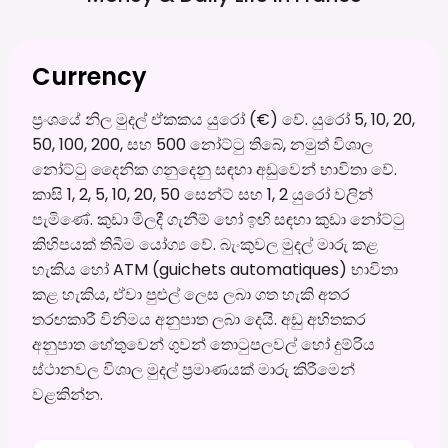
Currency
ප්‍රංශයේ නිල මුදල් ඒකකය යුරෝ (€) වේ. යුරෝ 5, 10, 20,
50, 100, 200, සහ 500 නෝට්ටු තිබේ, නමුත් විශාල
නෝට්ටු දෛනික ගනුදෙනු සඳහා අඩුවෙන් භාවිතා වේ.
කාසි 1, 2, 5, 10, 20, 50 සෙන්ට් සහ 1, 2 යුරෝ වලින්
පැමිණේ. කුඩා මිලදී ගැනීම් හෝ ඉඟි සඳහා කුඩා නෝට්ටු
කිහිපයක් තිබීම යෝග්‍ය වේ. බැංකුවල මුදල් මාරු කළ
හැකිය හෝ ATM (guichets automatiques) භාවිතා
කළ හැකිය, ඒවා පුළුල් ලෙස ලබා ගත හැකි අතර
තරඟකාරී විනිමය අනුපාත ලබා දෙයි. අඩු අහිතකර
අනුපාත හේතුවෙන් ගුවන් තොටුපලවල් හෝ දුම්රිය
ස්ථානවල විශාල මුදල් ප්‍රමාණයක් මාරු කිරීමෙන්
වළකින්න.