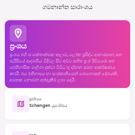
ගමනාන්ත සාරාංශය
ප්‍රංශය
ප්‍රංශය එහි සංකේතාත්මක කලාව, ලෝක ප්‍රසිද්ධ ආහාරපාන, සහ
පැරිසියේ ආදරණීය වීදිවල සිට අව්ව සහිත ප්‍රංශ රිවියෙරා සහ
ඓතිහාසික මාලිගා දක්වා විවිධ භූ දර්ශන සමඟ ආකර්ෂණය
කරයි. එය ඉතිහාසය හා සංස්කෘතියෙන් පොහොසත් දේශයකි,
අමතක නොවන අත්දැකීම් ලබා දෙයි.
ප්‍රවර්ගය
Schengen යුරෝපය
භාෂා