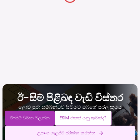
ඊ-සිම් පිළිබඳ වැඩි විස්තර
ලොව පුරා සම්බන්ධව සිටීමට ඔබගේ සරල ක්‍රමය
ඊ-සිම් විමසා බලන්න
ESIM එකක් යනු කුමක්ද?
උපාංග ගැළපීම පරීක්ෂා කරන්න