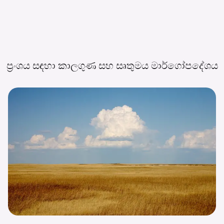
ප්‍රංශය සඳහා කාලගුණ සහ සෘතුමය
මාර්ගෝපදේශය