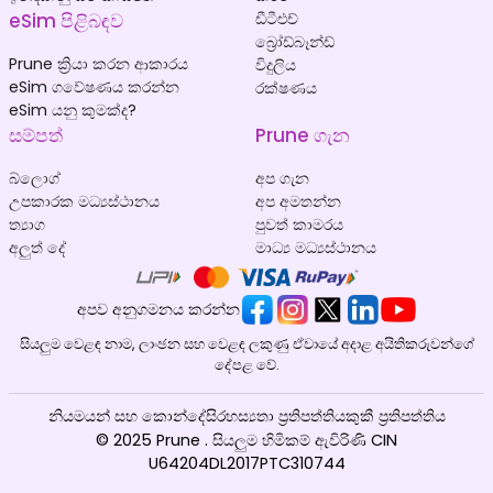
eSim පිළිබඳව
ඩීටීඑච්
බ්‍රෝඩ්බෑන්ඩ්
Prune ක්‍රියා කරන ආකාරය
විදුලිය
eSim ගවේෂණය කරන්න
රක්ෂණය
eSim යනු කුමක්ද?
සම්පත්
Prune ගැන
බ්ලොග්
අප ගැන
උපකාරක මධ්‍යස්ථානය
අප අමතන්න
ත්‍යාග
පුවත් කාමරය
අලුත් දේ
මාධ්‍ය මධ්‍යස්ථානය
අපව අනුගමනය කරන්න
සියලුම වෙළඳ නාම, ලාංඡන සහ වෙළඳ ලකුණු ඒවායේ අදාළ අයිතිකරුවන්ගේ
දේපළ වේ.
නියමයන් සහ කොන්දේසි
රහස්‍යතා ප්‍රතිපත්තිය
කුකී ප්‍රතිපත්තිය
© 2025 Prune . සියලුම හිමිකම් ඇවිරිණි CIN
U64204DL2017PTC310744