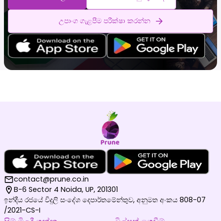
උපාංග ගැළපීම පරීක්ෂා කරන්න
contact@prune.co.in
B-6 Sector 4 Noida, UP, 201301
ඉන්දීය රජයේ විදුලි සංදේශ දෙපාර්තමේන්තුව, අනුමත අංකය 808-07
/2021-CS-I