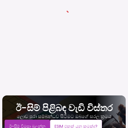
ඊ-සිම් පිළිබඳ වැඩි විස්තර
ලොව පුරා සම්බන්ධව සිටීමට ඔබගේ සරල ක්‍රමය
ඊ-සිම් විමසා බලන්න
ESIM එකක් යනු කුමක්ද?