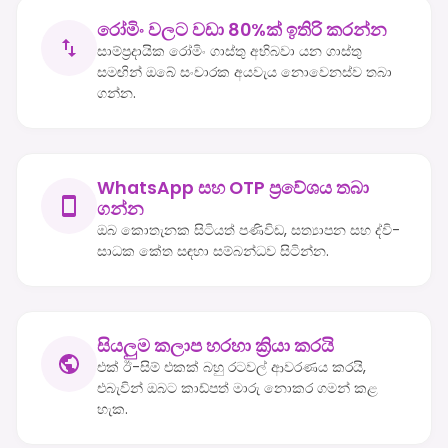
රෝමිං වලට වඩා 80%ක් ඉතිරි කරන්න
සාම්ප්‍රදායික රෝමිං ගාස්තු අභිබවා යන ගාස්තු
සමඟින් ඔබේ සංචාරක අයවැය නොවෙනස්ව තබා
ගන්න.
WhatsApp සහ OTP ප්‍රවේශය තබා
ගන්න
ඔබ කොතැනක සිටියත් පණිවිඩ, සත්‍යාපන සහ ද්වි-
සාධක කේත සඳහා සම්බන්ධව සිටින්න.
සියලුම කලාප හරහා ක්‍රියා කරයි
එක් ඊ-සිම් එකක් බහු රටවල් ආවරණය කරයි,
එබැවින් ඔබට කාඩ්පත් මාරු නොකර ගමන් කළ
හැක.