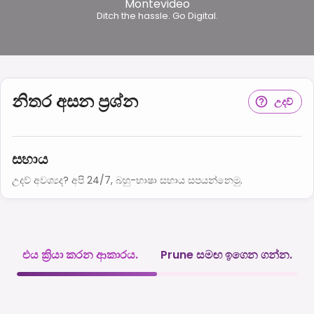
Montevideo
Ditch the hassle. Go Digital.
නිතර අසන ප්‍රශ්න
උදව්
සහාය
උදව් අවශ්‍යද? අපි 24/7, බහු-භාෂා සහාය සපයන්නෙමු.
එය ක්‍රියා කරන ආකාරය.
Prune සමඟ ඉගෙන ගන්න.