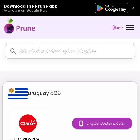
Download the Prune app
Available on Google Play
EN
Uruguay
ඊසිම්
ගැළපීම පරීක්ෂා කරන්න
Claro 4G