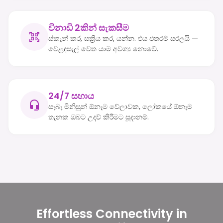
විනාඩි 2කින් සැකසීම
ස්කෑන් කර, සක්‍රිය කර, යන්න. එය එතරම් සරලයි —
වෙළඳසැල් වෙත යාම අවශ්‍ය නොවේ.
24/7 සහාය
සැබෑ මිනිසුන් ඕනෑම වේලාවක, ලෝකයේ ඕනෑම
තැනක ඔබට උදව් කිරීමට සූදානම්.
Effortless Connectivity in