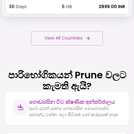
30
Days
5
GB
₹ 2899.00 INR
View All Countries
පාරිභෝගිකයන් Prune වලට
කැමති ඇයි?
ගොඩබසින විට ක්ෂණික අන්තර්ජාලය
ඔබේ ගුවන් යානය ගොඩබසින මොහොතේම
සම්බන්ධ වන්න. බලා සිටීමක් හෝ කරදරයක් නැත.