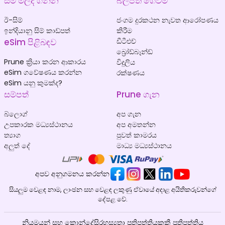
සිම් මිලදී ගන්න
බිල්පත් ගෙවීම්
ඊ-සිම්
ජංගම දුරකථන නැවත ආරෝපණය
ඉන්දියානු සිම් කාඩ්පත්
කිරීම
eSim පිළිබඳව
ඩීටීඑච්
බ්‍රෝඩ්බෑන්ඩ්
Prune ක්‍රියා කරන ආකාරය
විදුලිය
eSim ගවේෂණය කරන්න
රක්ෂණය
eSim යනු කුමක්ද?
සම්පත්
Prune ගැන
බ්ලොග්
අප ගැන
උපකාරක මධ්‍යස්ථානය
අප අමතන්න
ත්‍යාග
පුවත් කාමරය
අලුත් දේ
මාධ්‍ය මධ්‍යස්ථානය
අපව අනුගමනය කරන්න
සියලුම වෙළඳ නාම, ලාංඡන සහ වෙළඳ ලකුණු ඒවායේ අදාළ අයිතිකරුවන්ගේ
දේපළ වේ.
නියමයන් සහ කොන්දේසි
රහස්‍යතා ප්‍රතිපත්තිය
කුකී ප්‍රතිපත්තිය