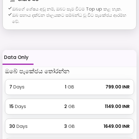
ඔබගේ ශේෂය අඩු නම්, ඔබට සෑම විටම Top up කළ හැක.
ඔබ සහාය දක්වන ජාලයකට සම්බන්ධ වූ විට පැකේජය ආරම්භ
වේ.
Data Only
ඔබේ පැකේජය තෝරන්න
7
Days
1
GB
₹ 799.00 INR
15
Days
2
GB
₹ 1149.00 INR
30
Days
3
GB
₹ 1649.00 INR