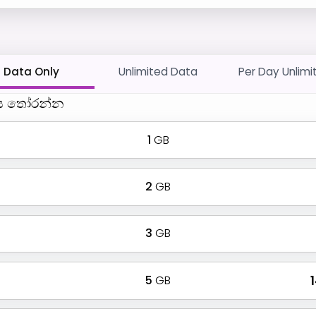
Data Only
Unlimited Data
Per Day Unlimi
ය තෝරන්න
1
GB
2
GB
3
GB
5
GB
₹