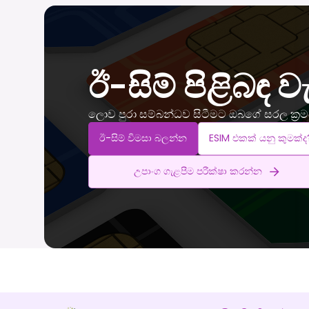
ඊ-සිම් පිළිබඳ ව
ලොව පුරා සම්බන්ධව සිටීමට ඔබගේ සරල ක්‍ර
ඊ-සිම් විමසා බලන්න
ESIM එකක් යනු කුමක්ද
උපාංග ගැළපීම පරීක්ෂා කරන්න