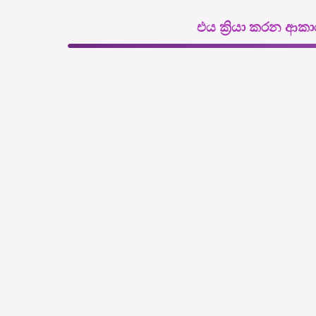
එය ක්‍රියා කරන ආකා