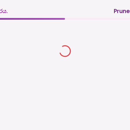
රය.
Prune