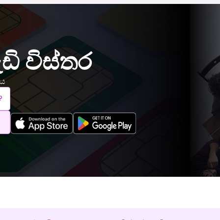
ැඩි විස්තර
මය
?