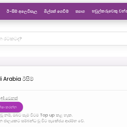
හවුල්කරුවෙකු වන
ඊ-සිම් අලෙවිසැල
බිල්පත් ගෙවීම්
ත්‍යාග
i Arabia
ඊසිම්
G
+
1
වෙනත්
ක්ෂා කරන්න
ු නම්, ඔබට සෑම විටම Top up කළ හැක.
න ජාලයකට සම්බන්ධ වූ විට පැකේජය ආරම්භ වේ.