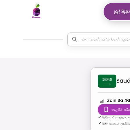
මුල් පිටුව
Saud
Zain Sa 4
ගැළපීම පරී
ඔබගේ ශේෂය අඩ
ඔබ සහාය දක්ව