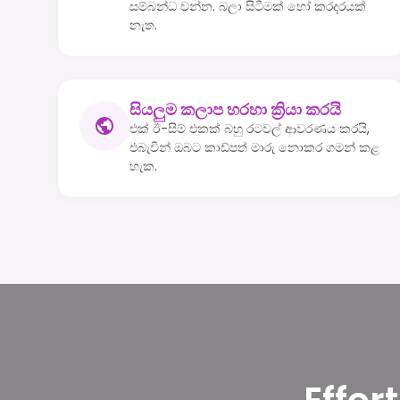
සම්බන්ධ වන්න. බලා සිටීමක් හෝ කරදරයක්
නැත.
සියලුම කලාප හරහා ක්‍රියා කරයි
එක් ඊ-සිම් එකක් බහු රටවල් ආවරණය කරයි,
එබැවින් ඔබට කාඩ්පත් මාරු නොකර ගමන් කළ
හැක.