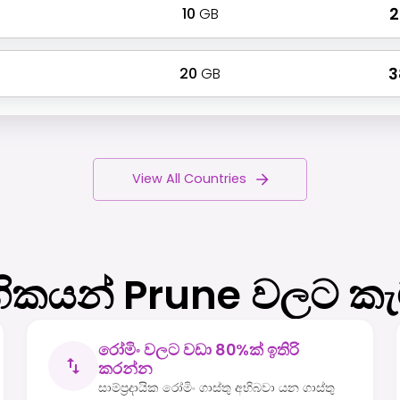
10
GB
₹
20
GB
₹ 
View All Countries
ිකයන් Prune වලට කැ
රෝමිං වලට වඩා 80%ක් ඉතිරි
කරන්න
සාම්ප්‍රදායික රෝමිං ගාස්තු අභිබවා යන ගාස්තු