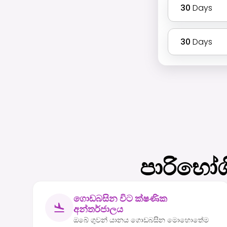
30
Days
30
Days
පාරිභෝග
ගොඩබසින විට ක්ෂණික
අන්තර්ජාලය
ඔබේ ගුවන් යානය ගොඩබසින මොහොතේම