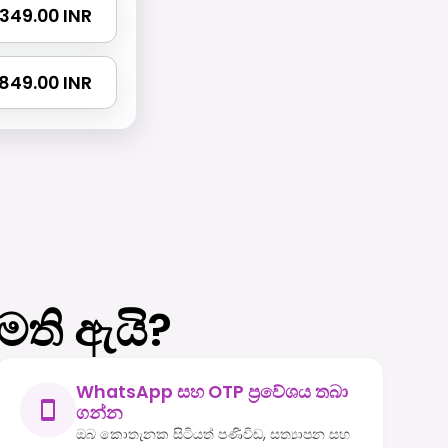
 2349.00 INR
3849.00 INR
මති ඇයි?
WhatsApp සහ OTP ප්‍රවේශය තබා
ගන්න
ඔබ කොතැනක සිටියත් පණිවිඩ, සත්‍යාපන සහ