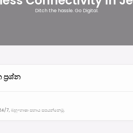
tless Connectivity in 
Ditch the hassle. Go Digital.
ප්‍රශ්න
ි 24/7, බහු-භාෂා සහාය සපයන්නෙමු.