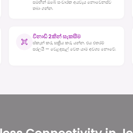
සමඟින් ඔබේ සංචාරක අයවැය නොවෙනස්ව
තබා ගන්න.
විනාඩි 2කින් සැකසීම
ස්කෑන් කර, සක්‍රිය කර, යන්න. එය එතරම්
සරලයි — වෙළඳසැල් වෙත යාම අවශ්‍ය නොවේ.