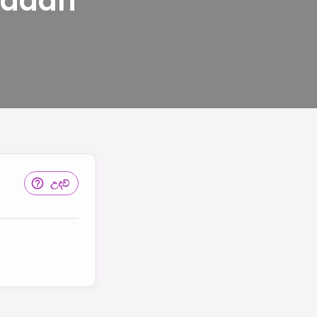
Jeddah
උදව්