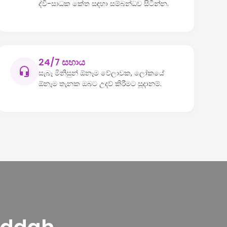
ද්වි-සාධක කේත සඳහා සම්බන්ධව සිටින්න.
24/7 සහාය
සැබෑ මිනිසුන් ඕනෑම වේලාවක, ලෝකයේ
ඕනෑම තැනක ඔබට උදව් කිරීමට සූදානම්.