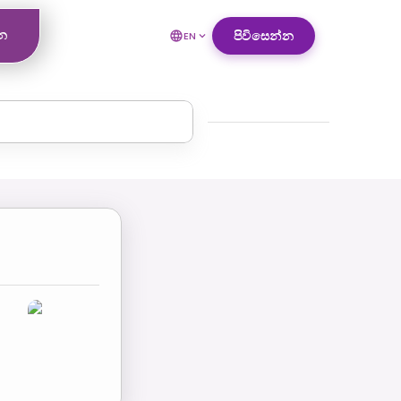
්න
පිවිසෙන්න
EN