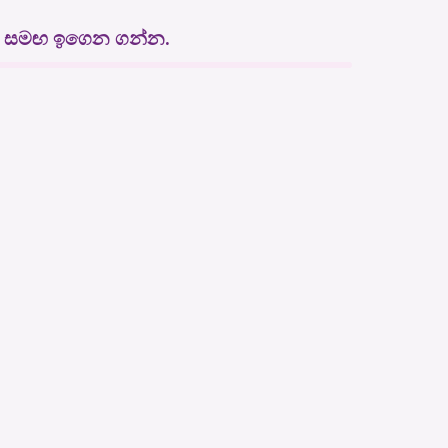
 සමඟ ඉගෙන ගන්න.