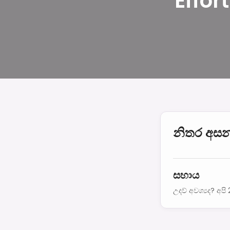
Effor
නිතර අසන 
සහාය
උදව් අවශ්‍යද? අප