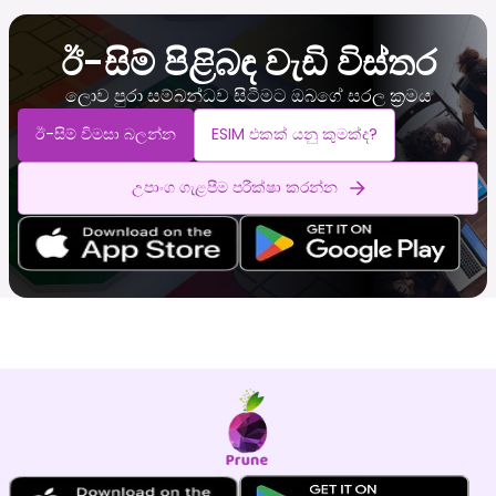
ඊ-සිම් පිළිබඳ වැඩි විස්තර
ලොව පුරා සම්බන්ධව සිටීමට ඔබගේ සරල ක්‍රමය
ඊ-සිම් විමසා බලන්න
ESIM එකක් යනු කුමක්ද?
උපාංග ගැළපීම පරීක්ෂා කරන්න