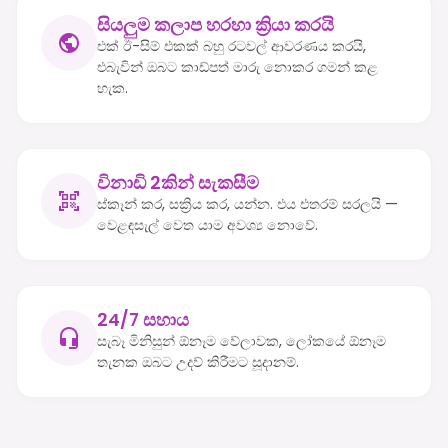
සියලුම කලාප හරහා ක්‍රියා කරයි
එක් ඊ-සිම් එකක් බහු රටවල් ආවරණය කරයි,
එබැවින් ඔබට කාඩ්පත් මාරු නොකර ගමන් කළ
හැක.
විනාඩි 2කින් සැකසීම
ස්කෑන් කර, සක්‍රිය කර, යන්න. එය එතරම් සරලයි —
වෙළඳසැල් වෙත යාම අවශ්‍ය නොවේ.
24/7 සහාය
සැබෑ මිනිසුන් ඕනෑම වේලාවක, ලෝකයේ ඕනෑම
තැනක ඔබට උදව් කිරීමට සූදානම්.