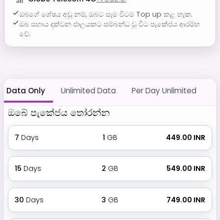
ඔබගේ ශේෂය අඩු නම්, ඔබට සෑම විටම Top up කළ හැක.
ඔබ සහාය දක්වන ජාලයකට සම්බන්ධ වූ විට පැකේජය ආරම්භ
වේ.
Data Only
Unlimited Data
Per Day Unlimited
ඔබේ පැකේජය තෝරන්න
7
Days
1
GB
₹ 449.00 INR
15
Days
2
GB
₹ 549.00 INR
30
Days
3
GB
₹ 749.00 INR