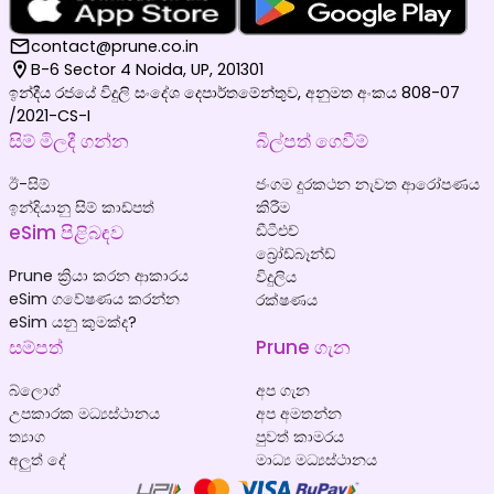
contact@prune.co.in
B-6 Sector 4 Noida, UP, 201301
ඉන්දීය රජයේ විදුලි සංදේශ දෙපාර්තමේන්තුව, අනුමත අංකය 808-07
/2021-CS-I
සිම් මිලදී ගන්න
බිල්පත් ගෙවීම්
ඊ-සිම්
ජංගම දුරකථන නැවත ආරෝපණය
ඉන්දියානු සිම් කාඩ්පත්
කිරීම
eSim පිළිබඳව
ඩීටීඑච්
බ්‍රෝඩ්බෑන්ඩ්
Prune ක්‍රියා කරන ආකාරය
විදුලිය
eSim ගවේෂණය කරන්න
රක්ෂණය
eSim යනු කුමක්ද?
සම්පත්
Prune ගැන
බ්ලොග්
අප ගැන
උපකාරක මධ්‍යස්ථානය
අප අමතන්න
ත්‍යාග
පුවත් කාමරය
අලුත් දේ
මාධ්‍ය මධ්‍යස්ථානය