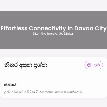
Effortless Connectivity in Davao City
Ditch the hassle. Go Digital.
නිතර අසන ප්‍රශ්න
උදව්
සහාය
උදව් අවශ්‍යද? අපි 24/7, බහු-භාෂා සහාය සපයන්නෙමු.