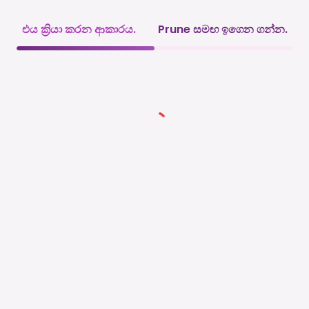
එය ක්‍රියා කරන ආකාරය.
Prune සමඟ ඉගෙන ගන්න.