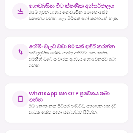
ගොඩබසින විට ක්ෂණික අන්තර්ජාලය
ඔබේ ගුවන් යානය ගොඩබසින මොහොතේම
සම්බන්ධ වන්න. බලා සිටීමක් හෝ කරදරයක් නැත.
රෝමිං වලට වඩා 80%ක් ඉතිරි කරන්න
සාම්ප්‍රදායික රෝමිං ගාස්තු අභිබවා යන ගාස්තු
සමඟින් ඔබේ සංචාරක අයවැය නොවෙනස්ව තබා
ගන්න.
WhatsApp සහ OTP ප්‍රවේශය තබා
ගන්න
ඔබ කොතැනක සිටියත් පණිවිඩ, සත්‍යාපන සහ ද්වි-
සාධක කේත සඳහා සම්බන්ධව සිටින්න.