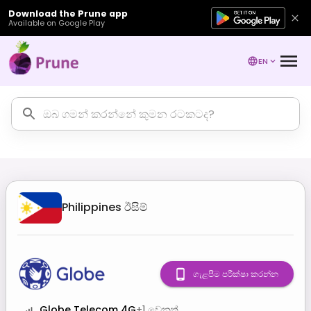
Download the Prune app
Available on Google Play
EN
Philippines
ඊසිම්
ගැළපීම පරීක්ෂා කරන්න
Globe Telecom 4G
+
1
වෙනත්