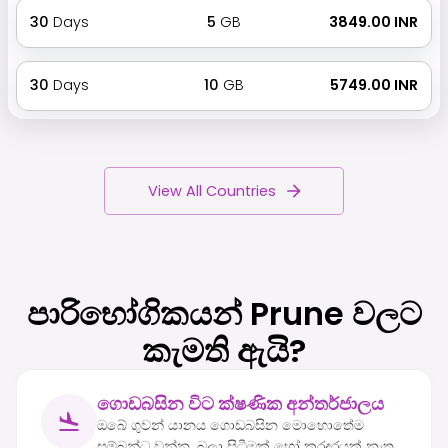
30
Days
5
GB
₹ 3849.00 INR
30
Days
10
GB
₹ 5749.00 INR
View All Countries
පාරිභෝගිකයන් Prune වලට
කැමති ඇයි?
ගොඩබසින විට ක්ෂණික අන්තර්ජාලය
ඔබේ ගුවන් යානය ගොඩබසින මොහොතේම
සම්බන්ධ වන්න. බලා සිටීමක් හෝ කරදරයක් නැත.