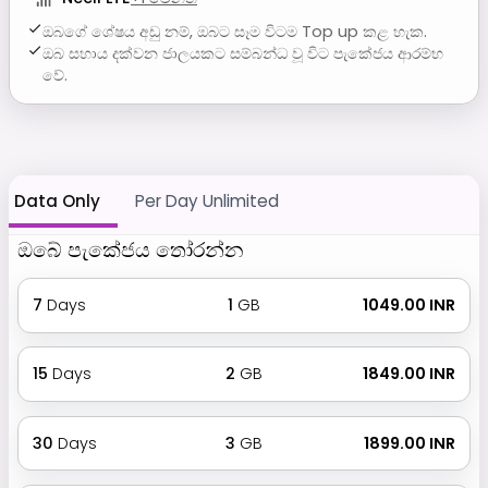
ඔබගේ ශේෂය අඩු නම්, ඔබට සෑම විටම Top up කළ හැක.
ඔබ සහාය දක්වන ජාලයකට සම්බන්ධ වූ විට පැකේජය ආරම්භ
වේ.
Data Only
Per Day Unlimited
ඔබේ පැකේජය තෝරන්න
7
Days
1
GB
₹ 1049.00 INR
15
Days
2
GB
₹ 1849.00 INR
30
Days
3
GB
₹ 1899.00 INR