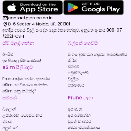
contact@prune.co.in
B-6 Sector 4 Noida, UP, 201301
ඉන්දීය රජයේ විදුලි සංදේශ දෙපාර්තමේන්තුව, අනුමත අංකය 808-07
/2021-CS-I
සිම් මිලදී ගන්න
බිල්පත් ගෙවීම්
ඊ-සිම්
ජංගම දුරකථන නැවත ආරෝපණය
ඉන්දියානු සිම් කාඩ්පත්
කිරීම
eSim පිළිබඳව
ඩීටීඑච්
බ්‍රෝඩ්බෑන්ඩ්
Prune ක්‍රියා කරන ආකාරය
විදුලිය
eSim ගවේෂණය කරන්න
රක්ෂණය
eSim යනු කුමක්ද?
සම්පත්
Prune ගැන
බ්ලොග්
අප ගැන
උපකාරක මධ්‍යස්ථානය
අප අමතන්න
ත්‍යාග
පුවත් කාමරය
අලුත් දේ
මාධ්‍ය මධ්‍යස්ථානය