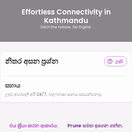
Effortless Connectivity in
Kathmandu
Ditch the hassle. Go Digital.
නිතර අසන ප්‍රශ්න
උදව්
සහාය
උදව් අවශ්‍යද? අපි 24/7, බහු-භාෂා සහාය සපයන්නෙමු.
එය ක්‍රියා කරන ආකාරය.
Prune සමඟ ඉගෙන ගන්න.