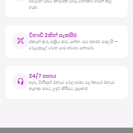
එබැවින් ඔබට කාඩ්පත් මාරු නොකර ගමන් කළ
හැක.
විනාඩි 2කින් සැකසීම
ස්කෑන් කර, සක්‍රිය කර, යන්න. එය එතරම් සරලයි —
වෙළඳසැල් වෙත යාම අවශ්‍ය නොවේ.
24/7 සහාය
සැබෑ මිනිසුන් ඕනෑම වේලාවක, ලෝකයේ ඕනෑම
තැනක ඔබට උදව් කිරීමට සූදානම්.