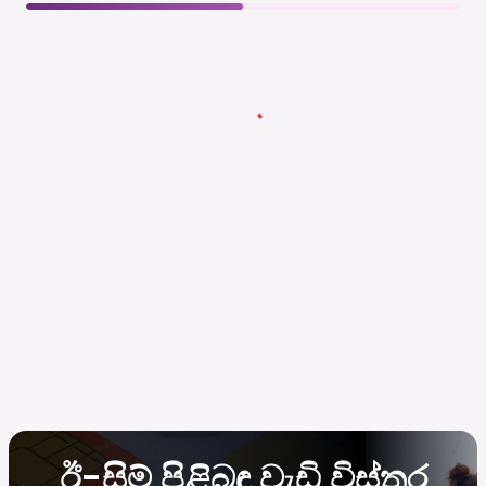
ඊ-සිම් පිළිබඳ වැඩි විස්තර