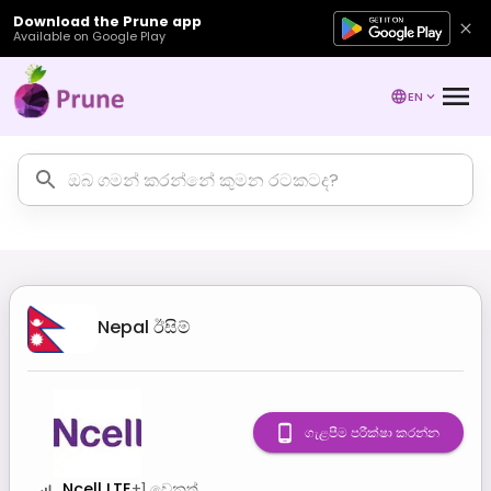
Download the Prune app
Available on Google Play
EN
Nepal
ඊසිම්
ගැළපීම පරීක්ෂා කරන්න
Ncell LTE
+
1
වෙනත්