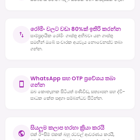
රෝමිං වලට වඩා 80%ක් ඉතිරි කරන්න
සාම්ප්‍රදායික රෝමිං ගාස්තු අභිබවා යන ගාස්තු
සමඟින් ඔබේ සංචාරක අයවැය නොවෙනස්ව තබා
ගන්න.
WhatsApp සහ OTP ප්‍රවේශය තබා
ගන්න
ඔබ කොතැනක සිටියත් පණිවිඩ, සත්‍යාපන සහ ද්වි-
සාධක කේත සඳහා සම්බන්ධව සිටින්න.
සියලුම කලාප හරහා ක්‍රියා කරයි
එක් ඊ-සිම් එකක් බහු රටවල් ආවරණය කරයි,