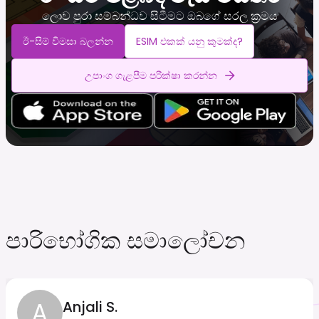
ලොව පුරා සම්බන්ධව සිටීමට ඔබගේ සරල ක්‍රමය
ඊ-සිම් විමසා බලන්න
ESIM එකක් යනු කුමක්ද?
උපාංග ගැළපීම පරීක්ෂා කරන්න
පාරිභෝගික සමාලෝචන
A
Anjali S.