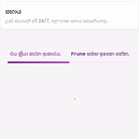
සහාය
උදව් අවශ්‍යද? අපි 24/7, බහු-භාෂා සහාය සපයන්නෙමු.
එය ක්‍රියා කරන ආකාරය.
Prune සමඟ ඉගෙන ගන්න.