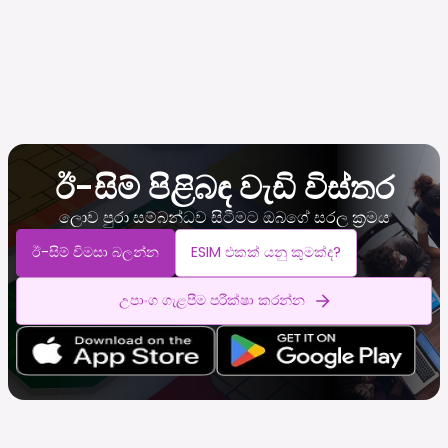
ඊ-සිම් පිළිබඳ වැඩි විස්තර
ලොව පුරා සම්බන්ධව සිටීමට ඔබගේ සරල ක්‍රමය
ඊ-සිම් විමසා බලන්න
ESIM එකක් යනු කුමක්ද?
උපාංග ගැළපීම පරීක්ෂා කරන්න