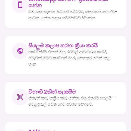
ගන්න
ඔබ කොතැනක සිටියත් පණිවිඩ, සත්‍යාපන සහ ද්වි-
සාධක කේත සඳහා සම්බන්ධව සිටින්න.
සියලුම කලාප හරහා ක්‍රියා කරයි
එක් ඊ-සිම් එකක් බහු රටවල් ආවරණය කරයි,
එබැවින් ඔබට කාඩ්පත් මාරු නොකර ගමන් කළ
හැක.
විනාඩි 2කින් සැකසීම
ස්කෑන් කර, සක්‍රිය කර, යන්න. එය එතරම් සරලයි —
වෙළඳසැල් වෙත යාම අවශ්‍ය නොවේ.