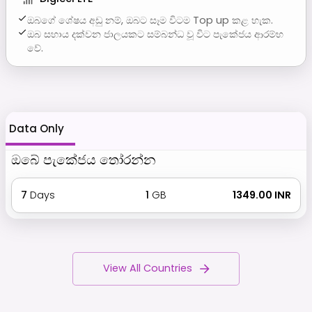
ඔබගේ ශේෂය අඩු නම්, ඔබට සෑම විටම Top up කළ හැක.
ඔබ සහාය දක්වන ජාලයකට සම්බන්ධ වූ විට පැකේජය ආරම්භ
වේ.
Data Only
ඔබේ පැකේජය තෝරන්න
7
Days
1
GB
₹ 1349.00 INR
View All Countries