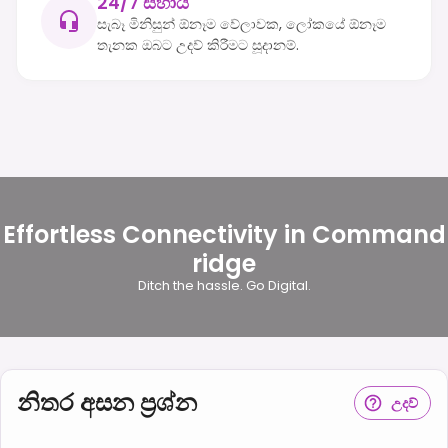
24/7 සහාය
සැබෑ මිනිසුන් ඕනෑම වේලාවක, ලෝකයේ ඕනෑම
තැනක ඔබට උදව් කිරීමට සූදානම්.
Effortless Connectivity in Command
ridge
Ditch the hassle. Go Digital.
නිතර අසන ප්‍රශ්න
උදව්