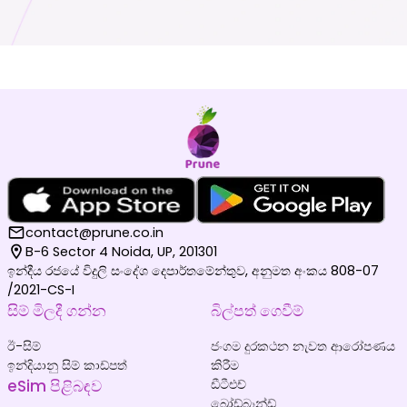
contact@prune.co.in
B-6 Sector 4 Noida, UP, 201301
ඉන්දීය රජයේ විදුලි සංදේශ දෙපාර්තමේන්තුව, අනුමත අංකය 808-07
/2021-CS-I
සිම් මිලදී ගන්න
බිල්පත් ගෙවීම්
ඊ-සිම්
ජංගම දුරකථන නැවත ආරෝපණය
ඉන්දියානු සිම් කාඩ්පත්
කිරීම
eSim පිළිබඳව
ඩීටීඑච්
බ්‍රෝඩ්බෑන්ඩ්