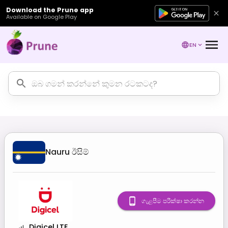
Download the Prune app
Available on Google Play
EN
Nauru
ඊසිම්
ගැළපීම පරීක්ෂා කරන්න
Digicel LTE