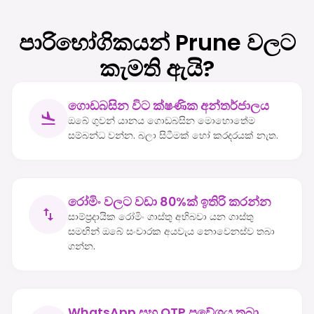
පාරිභෝගිකයන් Prune වලට
කැමති ඇයි?
ගොඩබසින විට ක්ෂණික අන්තර්ජාලය
ඔබේ ගුවන් යානය ගොඩබසින මොහොතේම
සම්බන්ධ වන්න. බලා සිටීමක් හෝ කරදරයක් නැත.
රෝමිං වලට වඩා 80%ක් ඉතිරි කරන්න
සාම්ප්‍රදායික රෝමිං ගාස්තු අභිබවා යන ගාස්තු
සමඟින් ඔබේ සංචාරක අයවැය නොවෙනස්ව තබා
ගන්න.
WhatsApp සහ OTP ප්‍රවේශය තබා