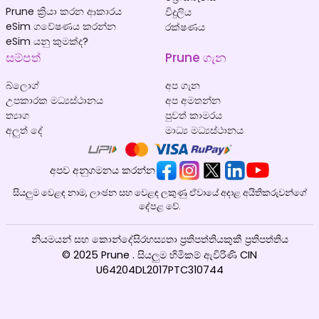
Prune ක්‍රියා කරන ආකාරය
විදුලිය
eSim ගවේෂණය කරන්න
රක්ෂණය
eSim යනු කුමක්ද?
සම්පත්
Prune ගැන
බ්ලොග්
අප ගැන
උපකාරක මධ්‍යස්ථානය
අප අමතන්න
ත්‍යාග
පුවත් කාමරය
අලුත් දේ
මාධ්‍ය මධ්‍යස්ථානය
අපව අනුගමනය කරන්න
සියලුම වෙළඳ නාම, ලාංඡන සහ වෙළඳ ලකුණු ඒවායේ අදාළ අයිතිකරුවන්ගේ
දේපළ වේ.
නියමයන් සහ කොන්දේසි
රහස්‍යතා ප්‍රතිපත්තිය
කුකී ප්‍රතිපත්තිය
© 2025 Prune . සියලුම හිමිකම් ඇවිරිණි CIN
U64204DL2017PTC310744