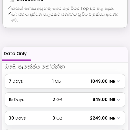
ඔබගේ ශේෂය අඩු නම්, ඔබට සෑම විටම Top up කළ හැක.
ඔබ සහාය දක්වන ජාලයකට සම්බන්ධ වූ විට පැකේජය ආරම්භ
වේ.
Data Only
ඔබේ පැකේජය තෝරන්න
7
Days
1
GB
₹ 1049.00 INR
15
Days
2
GB
₹ 1649.00 INR
30
Days
3
GB
₹ 2249.00 INR