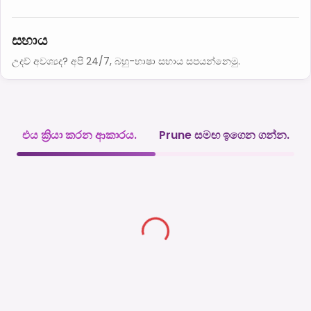
සහාය
උදව් අවශ්‍යද? අපි 24/7, බහු-භාෂා සහාය සපයන්නෙමු.
එය ක්‍රියා කරන ආකාරය.
Prune සමඟ ඉගෙන ගන්න.