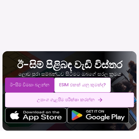
ඊ-සිම් පිළිබඳ වැඩි විස්තර
ලොව පුරා සම්බන්ධව සිටීමට ඔබගේ සරල ක්‍රමය
ඊ-සිම් විමසා බලන්න
ESIM එකක් යනු කුමක්ද?
උපාංග ගැළපීම පරීක්ෂා කරන්න