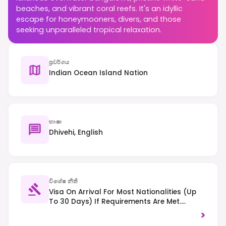
beaches, and vibrant coral reefs. It's an idyllic
escape for honeymooners, divers, and those
seeking unparalleled tropical relaxation.
ප්‍රවර්ගය
Indian Ocean Island Nation
භාෂා
Dhivehi, English
විශේෂ නීති
Visa On Arrival For Most Nationalities (up
To 30 Days) If Requirements Are Met.
Alcohol Consumption Is Generally
>
Restricted To Resorts And Private