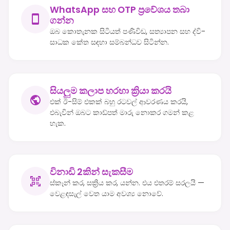
WhatsApp සහ OTP ප්‍රවේශය තබා
ගන්න
ඔබ කොතැනක සිටියත් පණිවිඩ, සත්‍යාපන සහ ද්වි-
සාධක කේත සඳහා සම්බන්ධව සිටින්න.
සියලුම කලාප හරහා ක්‍රියා කරයි
එක් ඊ-සිම් එකක් බහු රටවල් ආවරණය කරයි,
එබැවින් ඔබට කාඩ්පත් මාරු නොකර ගමන් කළ
හැක.
විනාඩි 2කින් සැකසීම
ස්කෑන් කර, සක්‍රිය කර, යන්න. එය එතරම් සරලයි —
වෙළඳසැල් වෙත යාම අවශ්‍ය නොවේ.