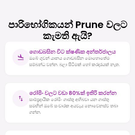
පාරිභෝගිකයන් Prune වලට
කැමති ඇයි?
ගොඩබසින විට ක්ෂණික අන්තර්ජාලය
ඔබේ ගුවන් යානය ගොඩබසින මොහොතේම
සම්බන්ධ වන්න. බලා සිටීමක් හෝ කරදරයක් නැත.
රෝමිං වලට වඩා 80%ක් ඉතිරි කරන්න
සාම්ප්‍රදායික රෝමිං ගාස්තු අභිබවා යන ගාස්තු
සමඟින් ඔබේ සංචාරක අයවැය නොවෙනස්ව තබා
ගන්න.