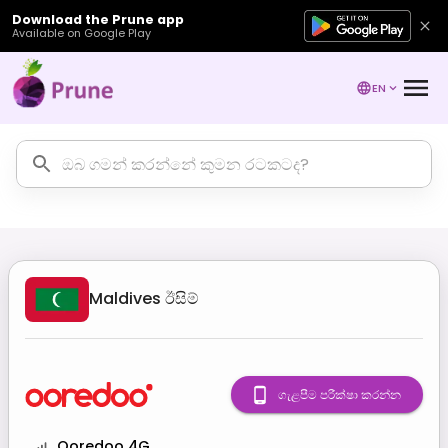
Download the Prune app
Available on Google Play
EN
Maldives
ඊසිම්
ගැළපීම පරීක්ෂා කරන්න
Ooredoo 4G