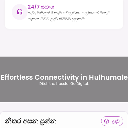
24/7 සහාය
සැබෑ මිනිසුන් ඕනෑම වේලාවක, ලෝකයේ ඕනෑම
තැනක ඔබට උදව් කිරීමට සූදානම්.
Effortless Connectivity in Hulhumale
Ditch the hassle. Go Digital.
නිතර අසන ප්‍රශ්න
උදව්