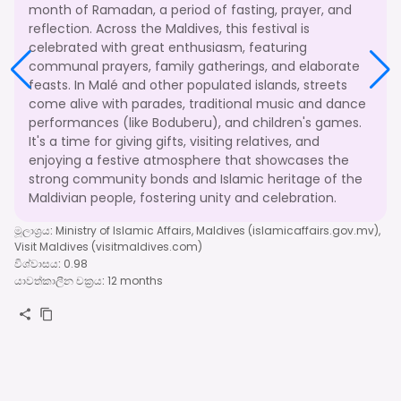
month of Ramadan, a period of fasting, prayer, and
reflection. Across the Maldives, this festival is
celebrated with great enthusiasm, featuring
communal prayers, family gatherings, and elaborate
feasts. In Malé and other populated islands, streets
come alive with parades, traditional music and dance
performances (like Boduberu), and children's games.
It's a time for giving gifts, visiting relatives, and
enjoying a festive atmosphere that showcases the
strong community bonds and Islamic heritage of the
Maldivian people, fostering unity and celebration.
මූලාශ්‍රය
:
Ministry of Islamic Affairs, Maldives (islamicaffairs.gov.mv),
Visit Maldives (visitmaldives.com)
විශ්වාසය
:
0.98
යාවත්කාලීන චක්‍රය
:
12 months