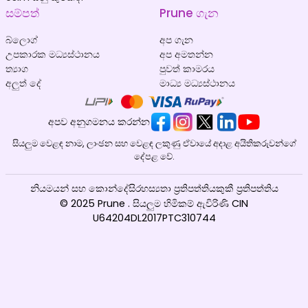
සම්පත්
Prune ගැන
බ්ලොග්
අප ගැන
උපකාරක මධ්‍යස්ථානය
අප අමතන්න
ත්‍යාග
පුවත් කාමරය
අලුත් දේ
මාධ්‍ය මධ්‍යස්ථානය
අපව අනුගමනය කරන්න
සියලුම වෙළඳ නාම, ලාංඡන සහ වෙළඳ ලකුණු ඒවායේ අදාළ අයිතිකරුවන්ගේ
දේපළ වේ.
නියමයන් සහ කොන්දේසි
රහස්‍යතා ප්‍රතිපත්තිය
කුකී ප්‍රතිපත්තිය
© 2025 Prune . සියලුම හිමිකම් ඇවිරිණි CIN
U64204DL2017PTC310744