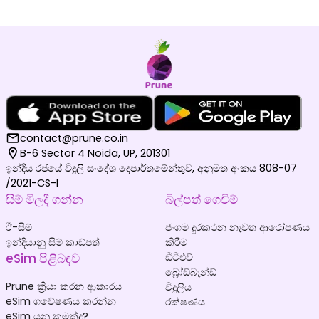
contact@prune.co.in
B-6 Sector 4 Noida, UP, 201301
ඉන්දීය රජයේ විදුලි සංදේශ දෙපාර්තමේන්තුව, අනුමත අංකය 808-07
/2021-CS-I
සිම් මිලදී ගන්න
බිල්පත් ගෙවීම්
ඊ-සිම්
ජංගම දුරකථන නැවත ආරෝපණය
ඉන්දියානු සිම් කාඩ්පත්
කිරීම
eSim පිළිබඳව
ඩීටීඑච්
බ්‍රෝඩ්බෑන්ඩ්
Prune ක්‍රියා කරන ආකාරය
විදුලිය
eSim ගවේෂණය කරන්න
රක්ෂණය
eSim යනු කුමක්ද?