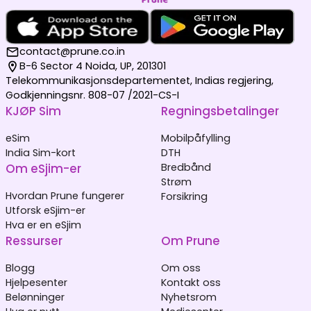
contact@prune.co.in
B-6 Sector 4 Noida, UP, 201301
Telekommunikasjonsdepartementet, Indias regjering,
Godkjenningsnr. 808-07 /2021-CS-I
KJØP Sim
Regningsbetalinger
eSim
Mobilpåfylling
India Sim-kort
DTH
Om eSjim-er
Bredbånd
Strøm
Hvordan Prune fungerer
Forsikring
Utforsk eSjim-er
Hva er en eSjim
Ressurser
Om Prune
Blogg
Om oss
Hjelpesenter
Kontakt oss
Belønninger
Nyhetsrom