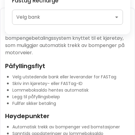
Fastag Recharge
FASTag Påfyll
Velg bank
FASTag er et RFID-basert
bompengebetalingssystem knyttet til et kjøretøy,
som muliggjør automatisk trekk av bompenger på
motorveier.
Påfyllingsflyt
Velg utstedende bank eller leverandør for FASTag
Skriv inn kjøretøy- eller FASTag-ID
Lommeboksaldo hentes automatisk
Legg til påfyllingsbeløp
Fullfør sikker betaling
Høydepunkter
Automatisk trekk av bompenger ved bomstasjoner
Sanntids oppdateringer av lommeboksaldo