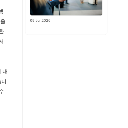
넷
09 Jul 2026
것을
고환
서
에 대
습니
 수