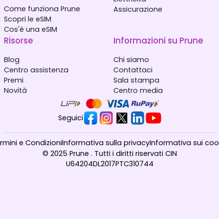
Come funziona Prune
Assicurazione
Scopri le eSIM
Cos'è una eSIM
Risorse
Informazioni su Prune
Blog
Chi siamo
Centro assistenza
Contattaci
Premi
Sala stampa
Novità
Centro media
Seguici
rmini e Condizioni
Informativa sulla privacy
Informativa sui coo
© 2025 Prune . Tutti i diritti riservati CIN
U64204DL2017PTC310744