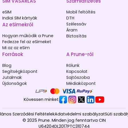
SIM VÁSÁRLÁS
Számlafizetés
eSIM
Mobil feltöltés
Indiai SIM kártyák
DTH
Az eSimekről
Szélessáv
Áram
Hogyan működik a Prune
Biztosítás
Fedezze fel az eSimeket
Mi az az eSim
Források
A Prune-ról
Blog
Rólunk
Segítségközpont
Kapcsolat
Jutalmak
Sajtószoba
Újdonságok
Médiaközpont
Kövessen minket
alános Szerződési Feltételek
Adatvédelmi szabályzat
Süti szabál
© 2025 Prune. Minden jog fenntartva CIN
U64204DL2017PTC310744