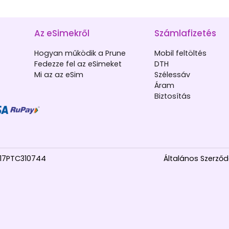
Az eSimekről
Számlafizetés
Hogyan működik a Prune
Mobil feltöltés
Fedezze fel az eSimeket
DTH
Mi az az eSim
Szélessáv
Áram
Biztosítás
017PTC310744
Általános Szerződé