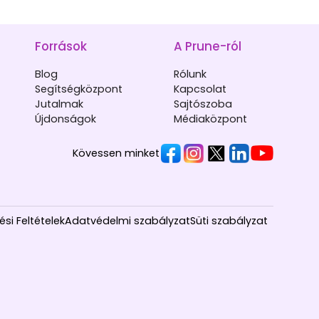
Források
A Prune-ról
Blog
Rólunk
Segítségközpont
Kapcsolat
Jutalmak
Sajtószoba
Újdonságok
Médiaközpont
Kövessen minket
si Feltételek
Adatvédelmi szabályzat
Süti szabályzat