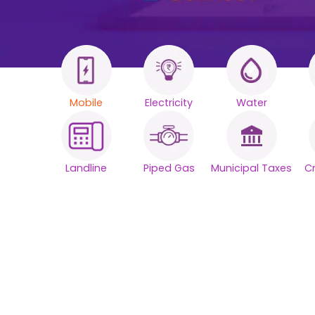
Mobile
Electricity
Water
Minden szám
Egyetlen ok
Landline
Piped Gas
Municipal Taxes
C
platform.
Egyszerűsítse napi számlafizetéseit a
zökkenőmentes megbízhatósággal.