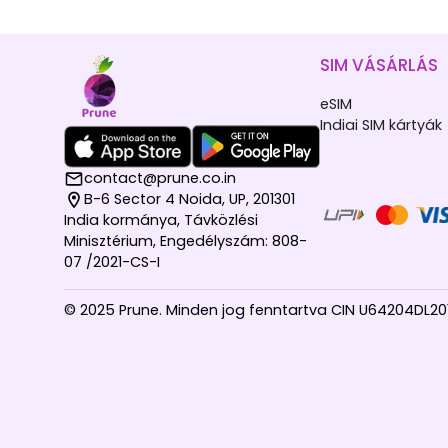
SIM VÁSÁRLÁS
eSIM
Indiai SIM kártyák
contact@prune.co.in
B-6 Sector 4 Noida, UP, 201301
India kormánya, Távközlési
Minisztérium, Engedélyszám: 808-
07 /2021-CS-I
© 2025 Prune. Minden jog fenntartva CIN U64204DL2