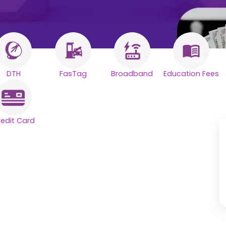
DTH
FasTag
Broadband
Education Fees
lája.
os
redit Card