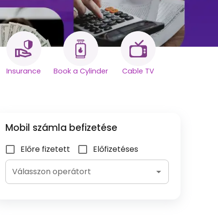
Insurance
Book a Cylinder
Cable TV
Mobil számla befizetése
Előre fizetett
Előfizetéses
Válasszon operátort