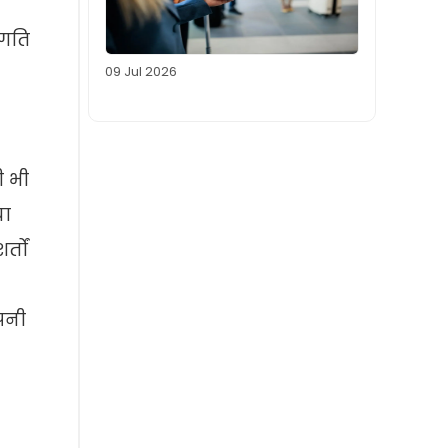
 गति
09 Jul 2026
ी भी
या
्तों
अपनी