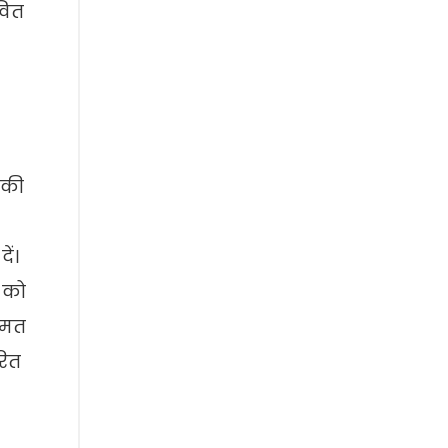
वित
 की
ें।
न को
कीमत
रित