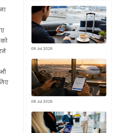
चना
िए
 को
09 Jul 2026
रने
 भी
 लिए
08 Jul 2026