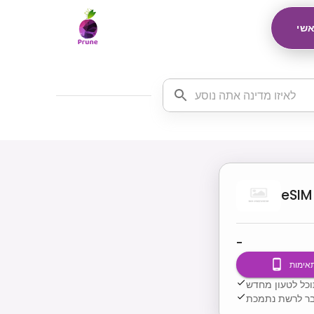
שי
eSIM
-
תאימות