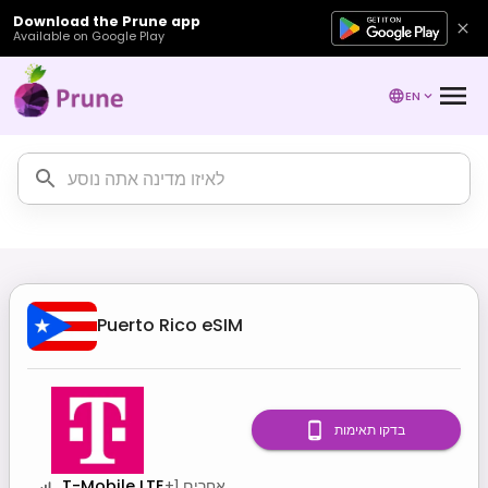
Download the Prune app
Available on Google Play
EN
Puerto Rico
eSIM
בדקו תאימות
אחרים
1
+
T-Mobile LTE