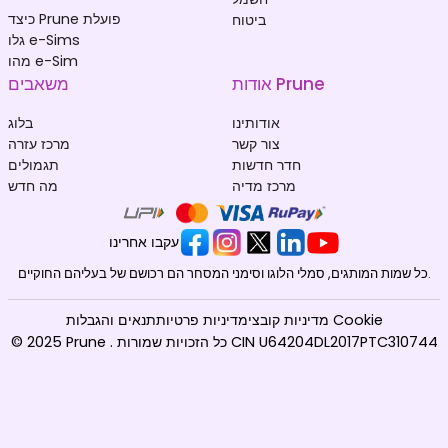
כיצד Prune פועלת
ביטוח
גלו e-Sims
מהו e-Sim
אודות Prune
משאבים
אודותינו
בלוג
צור קשר
מרכז עזרה
חדר חדשות
תגמולים
מרכז מדיה
מה חדש
עקבו אחרינו
כל שמות המותגים, סמלי הלוגו וסימני המסחר הם רכושם של בעליהם החוקיים.
מדיניות קובצי Cookie
מדיניות פרטיות
תנאים והגבלות
© 2025 Prune . כל הזכויות שמורות CIN U64204DL2017PTC310744