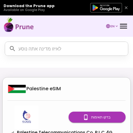
Download the Prune app
Available on Google Play
EN
Palestine
eSIM
בדקו תאימות
Palestine Telecommunications Co. P.L.C 4G