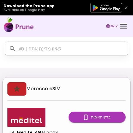
Download the Prune app
Available on Google Play
EN
Morocco
eSIM
בדקו תאימות
אחרים
1
+
Meditel 4G