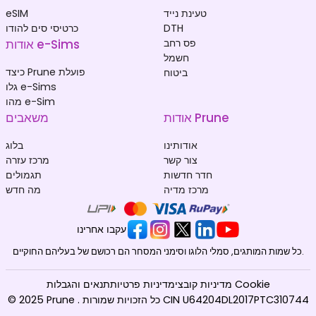
טעינת נייד
eSIM
DTH
כרטיסי סים להודו
פס רחב
אודות e-Sims
חשמל
כיצד Prune פועלת
ביטוח
גלו e-Sims
מהו e-Sim
אודות Prune
משאבים
אודותינו
בלוג
צור קשר
מרכז עזרה
חדר חדשות
תגמולים
מרכז מדיה
מה חדש
עקבו אחרינו
כל שמות המותגים, סמלי הלוגו וסימני המסחר הם רכושם של בעליהם החוקיים.
מדיניות קובצי Cookie
מדיניות פרטיות
תנאים והגבלות
© 2025 Prune . כל הזכויות שמורות CIN U64204DL2017PTC310744