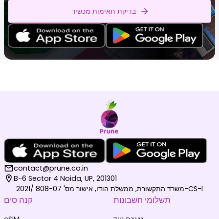
בדיקת תאימות מכשיר
contact@prune.co.in
B-6 Sector 4 Noida, UP, 201301
משרד התקשורת, ממשלת הודו, אישור מס' 808-07 /2021-CS-I
תשלומי חשבונות
קנה סים
טעינת נייד
eSIM