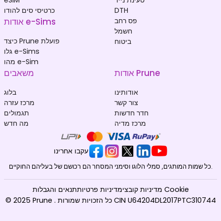
DTH
כרטיסי סים להודו
פס רחב
אודות e-Sims
חשמל
כיצד Prune פועלת
ביטוח
גלו e-Sims
מהו e-Sim
אודות Prune
משאבים
אודותינו
בלוג
צור קשר
מרכז עזרה
חדר חדשות
תגמולים
מרכז מדיה
מה חדש
עקבו אחרינו
כל שמות המותגים, סמלי הלוגו וסימני המסחר הם רכושם של בעליהם החוקיים.
מדיניות קובצי Cookie
מדיניות פרטיות
תנאים והגבלות
© 2025 Prune . כל הזכויות שמורות CIN U64204DL2017PTC310744