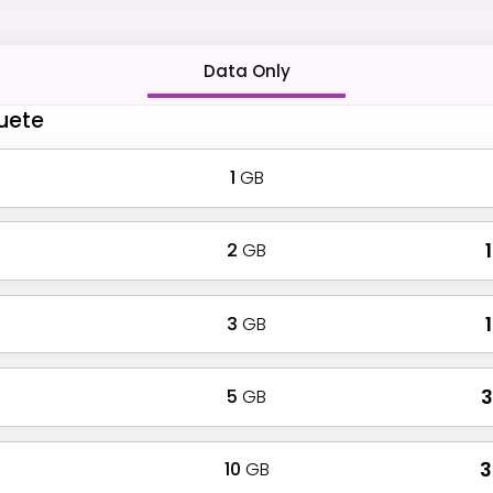
Data Only
quete
1
GB
2
GB
₹
3
GB
₹
5
GB
₹
10
GB
₹