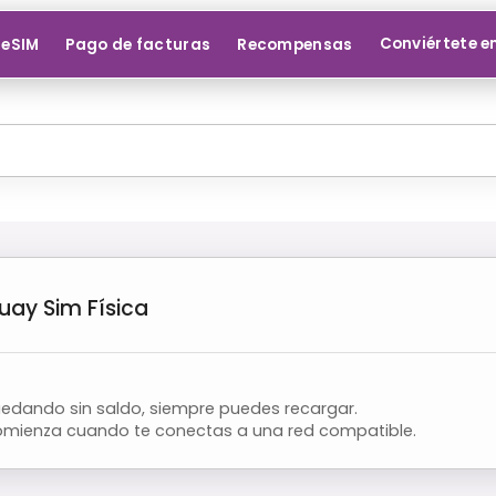
Conviértete e
 eSIM
Pago de facturas
Recompensas
uay
Sim Física
quedando sin saldo, siempre puedes recargar.
omienza cuando te conectas a una red compatible.