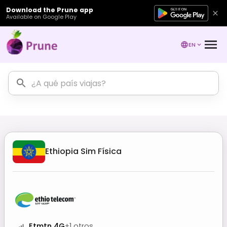
Download the Prune app
Available on Google Play
EN
Ethiopia
Sim Física
Etmtn 4G
+
1
otros