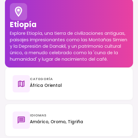
Etiopía
Explore Etiopía, una tierra de civilizaciones antiguas,
paisajes impresionantes como las Montañas Simien
y la Depresión de Danakil, y un patrimonio cultural
único, a menudo celebrado como la 'cuna de la
humanidad' y lugar de nacimiento del café.
CATEGORÍA
África Oriental
IDIOMAS
Amárico, Oromo, Tigriña