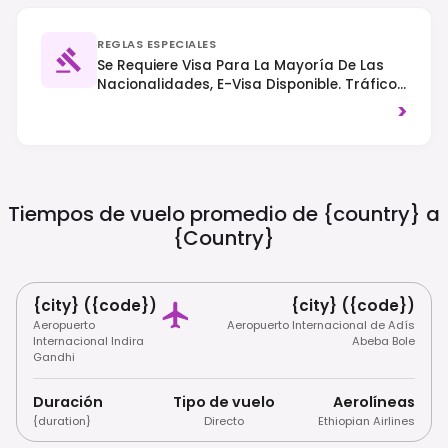
REGLAS ESPECIALES
Se Requiere Visa Para La Mayoría De Las
Nacionalidades, E-Visa Disponible. Tráfico
Por La Derecha. Respete Las Costumbres
>
Locales Y Los Códigos De Vestimenta,
Especialmente En Los Sitios Religiosos.
Tiempos de vuelo promedio de {country} a
{country}
{city} ({code})
{city} ({code})
Aeropuerto
Aeropuerto Internacional de Adís
Internacional Indira
Abeba Bole
Gandhi
Duración
Tipo de vuelo
Aerolíneas
{duration}
Directo
Ethiopian Airlines