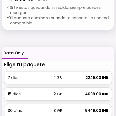
Si te estás quedando sin saldo, siempre puedes
recargar.
El paquete comienza cuando te conectas a una red
compatible.
Data Only
Elige tu paquete
7
días
1
GB
₹ 2249.00 INR
15
días
2
GB
₹ 4099.00 INR
30
días
3
GB
₹ 5449.00 INR