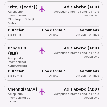
{city} ({code})
Adís Abeba (ADD)
Aeropuerto
Aeropuerto Internacional de Adís
Internacional
Abeba Bole
Chhatrapati Shivaji
Maharaj
Duración
Tipo de vuelo
Aerolíneas
5 h 35 min
Directo
Ethiopian Airlines
Bengaluru
Adís Abeba (ADD)
(BLR)
Aeropuerto Internacional de Adís
Abeba Bole
Aeropuerto
Internacional
Kempegowda
Duración
Tipo de vuelo
Aerolíneas
5 h 50 min
Directo
Ethiopian Airlines
Chennai (MAA)
Adís Abeba (ADD)
Aeropuerto
Aeropuerto Internacional de Adís
Internacional de
Abeba Bole
Chennai