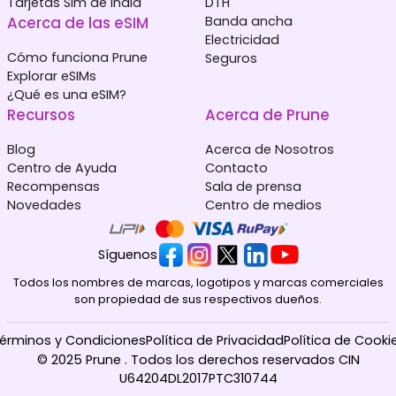
Tarjetas Sim de India
DTH
Acerca de las eSIM
Banda ancha
Electricidad
Cómo funciona Prune
Seguros
Explorar eSIMs
¿Qué es una eSIM?
Recursos
Acerca de Prune
Blog
Acerca de Nosotros
Centro de Ayuda
Contacto
Recompensas
Sala de prensa
Novedades
Centro de medios
Síguenos
Todos los nombres de marcas, logotipos y marcas comerciales
son propiedad de sus respectivos dueños.
érminos y Condiciones
Política de Privacidad
Política de Cooki
© 2025 Prune . Todos los derechos reservados CIN
U64204DL2017PTC310744