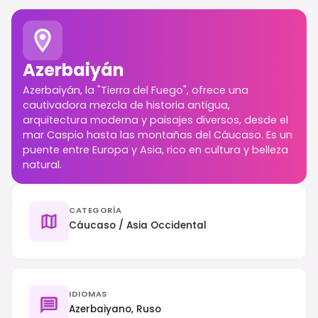
Azerbaiyán
Azerbaiyán, la "Tierra del Fuego", ofrece una
cautivadora mezcla de historia antigua,
arquitectura moderna y paisajes diversos, desde el
mar Caspio hasta las montañas del Cáucaso. Es un
puente entre Europa y Asia, rico en cultura y belleza
natural.
CATEGORÍA
Cáucaso / Asia Occidental
IDIOMAS
Azerbaiyano, Ruso