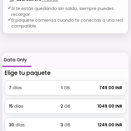
Si te estás quedando sin saldo, siempre puedes
recargar.
El paquete comienza cuando te conectas a una red
compatible.
Data Only
Elige tu paquete
7
días
1
GB
₹ 749.00 INR
15
días
2
GB
₹ 1049.00 INR
30
días
3
GB
₹ 1249.00 INR