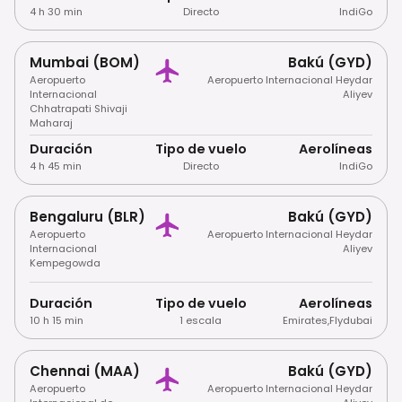
4 h 30 min
Directo
IndiGo
Mumbai (BOM)
Bakú (GYD)
Aeropuerto
Aeropuerto Internacional Heydar
Internacional
Aliyev
Chhatrapati Shivaji
Maharaj
Duración
Tipo de vuelo
Aerolíneas
4 h 45 min
Directo
IndiGo
Bengaluru (BLR)
Bakú (GYD)
Aeropuerto
Aeropuerto Internacional Heydar
Internacional
Aliyev
Kempegowda
Duración
Tipo de vuelo
Aerolíneas
10 h 15 min
1 escala
Emirates
,
Flydubai
Chennai (MAA)
Bakú (GYD)
Aeropuerto
Aeropuerto Internacional Heydar