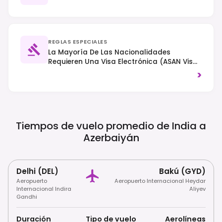
REGLAS ESPECIALES
La Mayoría De Las Nacionalidades
Requieren Una Visa Electrónica (ASAN Visa)
Que Se Puede Obtener En Línea; Consulte
>
Los Requisitos Específicos Según Su
Nacionalidad. Se Observa El Tráfico Por La
Derecha. Respete Las Costumbres Y
Tradiciones Locales, Especialmente En Las
Zonas Religiosas.
Tiempos de vuelo promedio de India a
Azerbaiyán
Delhi (DEL)
Bakú (GYD)
Aeropuerto
Aeropuerto Internacional Heydar
Internacional Indira
Aliyev
Gandhi
Duración
Tipo de vuelo
Aerolíneas