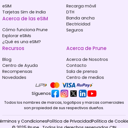
eSIM
Recarga móvil
Tarjetas Sim de India
DTH
Acerca de las eSIM
Banda ancha
Electricidad
Cómo funciona Prune
Seguros
Explorar eSIMs
¿Qué es una eSIM?
Recursos
Acerca de Prune
Blog
Acerca de Nosotros
Centro de Ayuda
Contacto
Recompensas
Sala de prensa
Novedades
Centro de medios
Síguenos
Todos los nombres de marcas, logotipos y marcas comerciales
son propiedad de sus respectivos dueños.
érminos y Condiciones
Política de Privacidad
Política de Cooki
© 2025 Prune . Todos los derechos reservados CIN