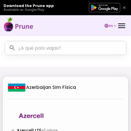
Download the Prune app
Available on Google Play
EN
Azerbaijan
Sim Física
Azercell LTE
+
1
otros