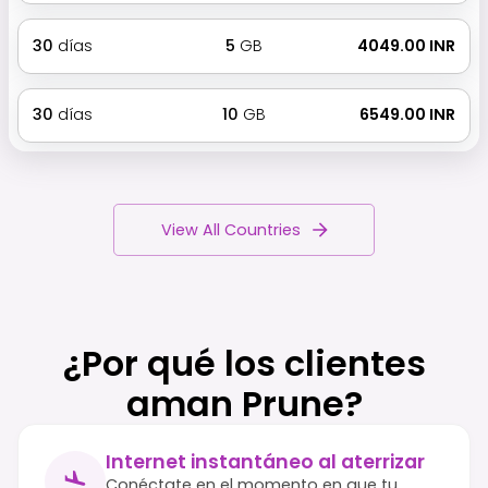
30
días
5
GB
₹ 4049.00 INR
30
días
10
GB
₹ 6549.00 INR
View All Countries
¿Por qué los clientes
aman Prune?
Internet instantáneo al aterrizar
Conéctate en el momento en que tu