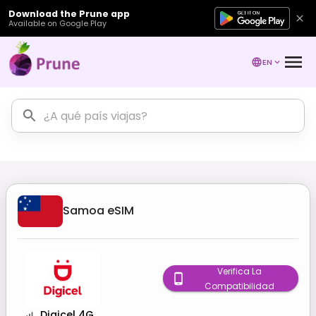
Download the Prune app
Available on Google Play
EN
Samoa
eSIM
Verifica La
Compatibilidad
Digicel 4G