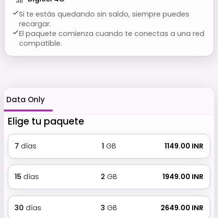
Si te estás quedando sin saldo, siempre puedes
recargar.
El paquete comienza cuando te conectas a una red
compatible.
Data Only
Elige tu paquete
7
días
1
GB
₹ 1149.00 INR
15
días
2
GB
₹ 1949.00 INR
30
días
3
GB
₹ 2649.00 INR