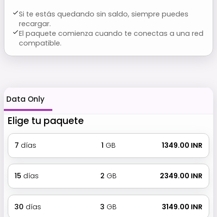
Si te estás quedando sin saldo, siempre puedes
recargar.
El paquete comienza cuando te conectas a una red
compatible.
Data Only
Elige tu paquete
7
días
1
GB
₹ 1349.00 INR
15
días
2
GB
₹ 2349.00 INR
30
días
3
GB
₹ 3149.00 INR