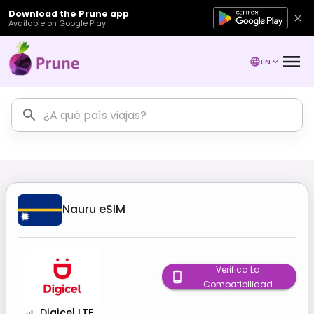
Download the Prune app
Available on Google Play
EN
Nauru
eSIM
Verifica La
Compatibilidad
Digicel LTE