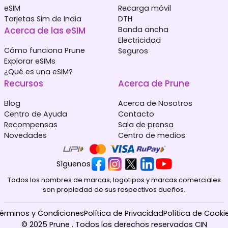
eSIM
Recarga móvil
Tarjetas Sim de India
DTH
Acerca de las eSIM
Banda ancha
Electricidad
Cómo funciona Prune
Seguros
Explorar eSIMs
¿Qué es una eSIM?
Recursos
Acerca de Prune
Blog
Acerca de Nosotros
Centro de Ayuda
Contacto
Recompensas
Sala de prensa
Novedades
Centro de medios
Síguenos
Todos los nombres de marcas, logotipos y marcas comerciales
son propiedad de sus respectivos dueños.
érminos y Condiciones
Política de Privacidad
Política de Cooki
© 2025 Prune . Todos los derechos reservados CIN