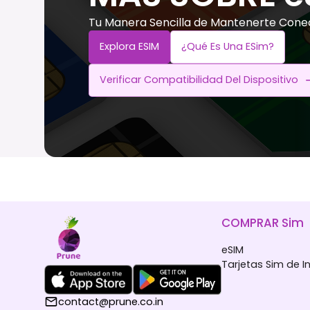
Tu Manera Sencilla de Mantenerte Cone
Explora ESIM
¿Qué Es Una ESim?
Verificar Compatibilidad Del Dispositivo
COMPRAR Sim
eSIM
Tarjetas Sim de I
contact@prune.co.in