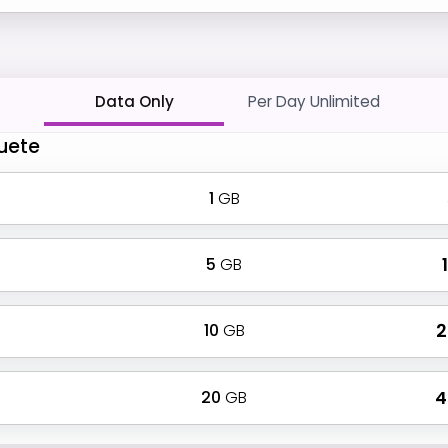
Data Only
Per Day Unlimited
quete
1
GB
5
GB
₹
10
GB
₹
20
GB
₹ 