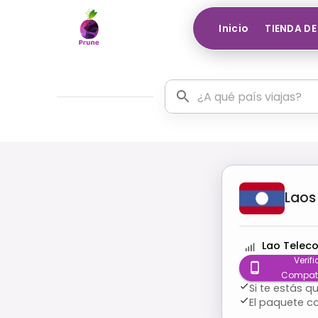
Inicio
TIENDA DE
Laos
Lao Telec
Verifi
Compati
Si te estás 
El paquete c