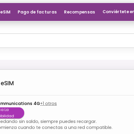
Conviértete e
 eSIM
Pago de facturas
Recompensas
eSIM
ommunications 4G
+
1
otros
ca La
bilidad
quedando sin saldo, siempre puedes recargar.
omienza cuando te conectas a una red compatible.