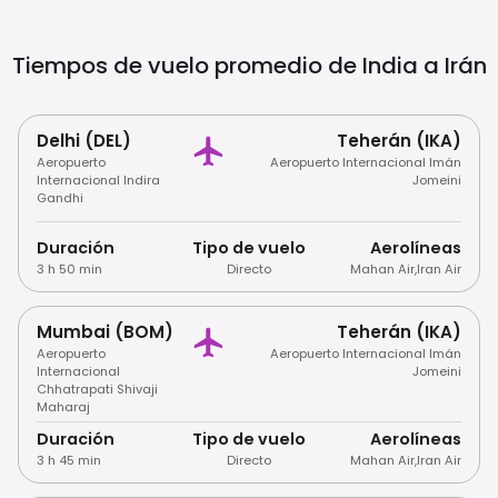
Aplican Estrictamente El Código De
Vestimenta Islámico (pañuelo Obligatorio
Para Mujeres, Vestimenta Modesta Para
Tiempos de vuelo promedio de India a
Irán
Hombres) Y La Prohibición Del Alcohol. Las
Tarjetas De Crédito/débito Internacionales
No Son Aceptadas; El Efectivo (USD/EUR) Es
Esencial.
Delhi (DEL)
Teherán (IKA)
Aeropuerto
Aeropuerto Internacional Imán
Internacional Indira
Jomeini
Gandhi
Duración
Tipo de vuelo
Aerolíneas
3 h 50 min
Directo
Mahan Air
,
Iran Air
Mumbai (BOM)
Teherán (IKA)
Aeropuerto
Aeropuerto Internacional Imán
Internacional
Jomeini
Chhatrapati Shivaji
Maharaj
Duración
Tipo de vuelo
Aerolíneas
3 h 45 min
Directo
Mahan Air
,
Iran Air