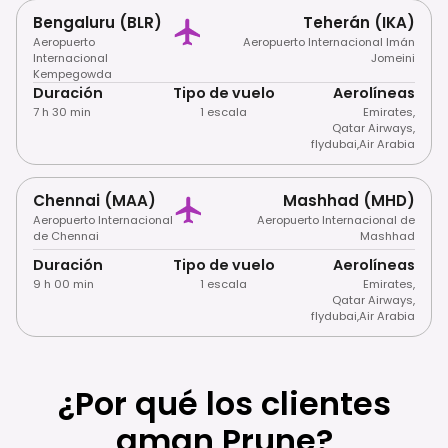
Bengaluru (BLR)
Teherán (IKA)
Aeropuerto
Aeropuerto Internacional Imán
Internacional
Jomeini
Kempegowda
Duración
Tipo de vuelo
Aerolíneas
7 h 30 min
1 escala
Emirates
,
Qatar Airways
,
flydubai
,
Air Arabia
Chennai (MAA)
Mashhad (MHD)
Aeropuerto Internacional
Aeropuerto Internacional de
de Chennai
Mashhad
Duración
Tipo de vuelo
Aerolíneas
9 h 00 min
1 escala
Emirates
,
Qatar Airways
,
flydubai
,
Air Arabia
¿Por qué los clientes
aman Prune?