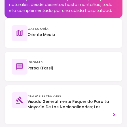
naturales, desde desiertos hasta montañas, todo
ello complementado por una cálida hospitalidad.
CATEGORÍA
Oriente Medio
IDIOMAS
Persa (Farsi)
REGLAS ESPECIALES
Visado Generalmente Requerido Para La
Mayoría De Las Nacionalidades; Los
Ciudadanos De EE. UU., Reino Unido Y
>
Canadá Necesitan Un Visado
Preestablecido Y Un Guía Autorizado. Se