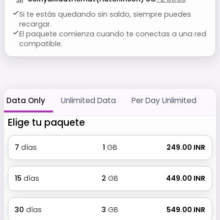
Si te estás quedando sin saldo, siempre puedes
recargar.
El paquete comienza cuando te conectas a una red
compatible.
Data Only
Unlimited Data
Per Day Unlimited
Elige tu paquete
7
días
1
GB
₹ 249.00 INR
15
días
2
GB
₹ 449.00 INR
30
días
3
GB
₹ 549.00 INR