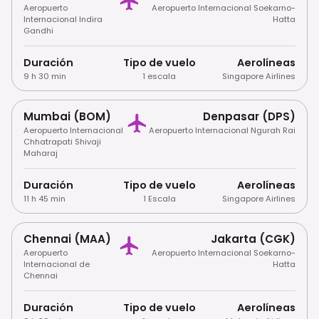
Aeropuerto
Aeropuerto Internacional Soekarno-
Internacional Indira
Hatta
Gandhi
Duración
Tipo de vuelo
Aerolíneas
9 h 30 min
1 escala
Singapore Airlines
Mumbai (BOM)
Denpasar (DPS)
Aeropuerto Internacional
Aeropuerto Internacional Ngurah Rai
Chhatrapati Shivaji
Maharaj
Duración
Tipo de vuelo
Aerolíneas
11 h 45 min
1 Escala
Singapore Airlines
Chennai (MAA)
Jakarta (CGK)
Aeropuerto
Aeropuerto Internacional Soekarno-
Internacional de
Hatta
Chennai
Duración
Tipo de vuelo
Aerolíneas