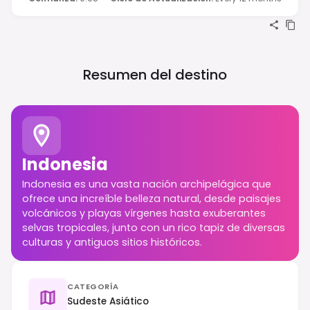
Resumen del destino
Indonesia
Indonesia es una vasta nación archipelágica que
ofrece una increíble belleza natural, desde paisajes
volcánicos y playas vírgenes hasta exuberantes
selvas tropicales, junto con un rico tapiz de diversas
culturas y antiguos sitios históricos.
CATEGORÍA
Sudeste Asiático