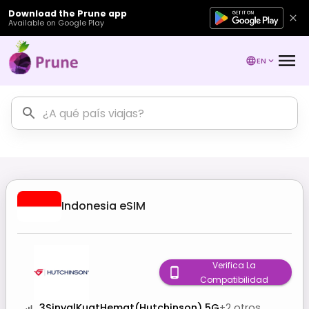
Download the Prune app
Available on Google Play
EN
Indonesia
eSIM
Verifica La
Compatibilidad
3SinyalKuatHemat(Hutchinson) 5G
+
2
otros