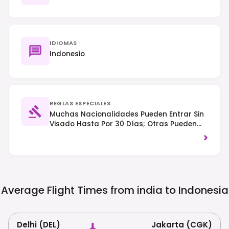
IDIOMAS
Indonesio
REGLAS ESPECIALES
Muchas Nacionalidades Pueden Entrar Sin
Visado Hasta Por 30 Días; Otras Pueden
Requerir Una Visa A La Llegada (VoA) O
>
Una EVisa, Así Que Verifique Los Requisitos
Específicos. El Tráfico Circula Por La
Izquierda. Se Aplican Leyes De Drogas
Estrictas Con Severas Penalizaciones, Y Se
Espera Respeto Por Las Costumbres
Average Flight Times from india to
Indonesia
Locales, Incluyendo Vestimenta Modesta
En Sitios Religiosos.
Delhi (DEL)
Jakarta (CGK)