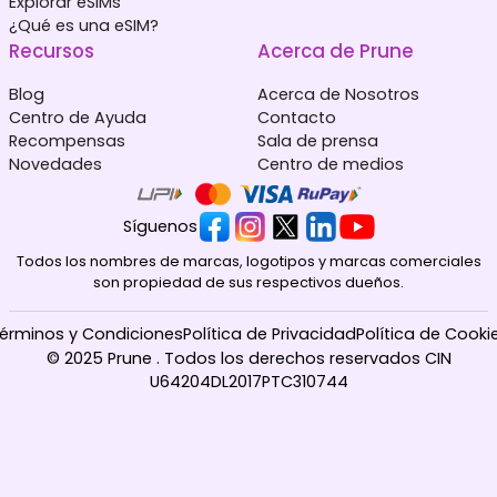
Explorar eSIMs
¿Qué es una eSIM?
Recursos
Acerca de Prune
Blog
Acerca de Nosotros
Centro de Ayuda
Contacto
Recompensas
Sala de prensa
Novedades
Centro de medios
Síguenos
Todos los nombres de marcas, logotipos y marcas comerciales
son propiedad de sus respectivos dueños.
érminos y Condiciones
Política de Privacidad
Política de Cooki
© 2025 Prune . Todos los derechos reservados CIN
U64204DL2017PTC310744