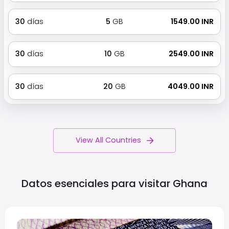
30
días
5
GB
₹ 1549.00 INR
30
días
10
GB
₹ 2549.00 INR
30
días
20
GB
₹ 4049.00 INR
View All Countries
Datos esenciales para visitar
Ghana