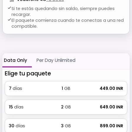
Si te estás quedando sin saldo, siempre puedes
recargar.
El paquete comienza cuando te conectas a una red
compatible.
Data Only
Per Day Unlimited
Elige tu paquete
7
días
1
GB
₹ 449.00 INR
15
días
2
GB
₹ 649.00 INR
30
días
3
GB
₹ 899.00 INR