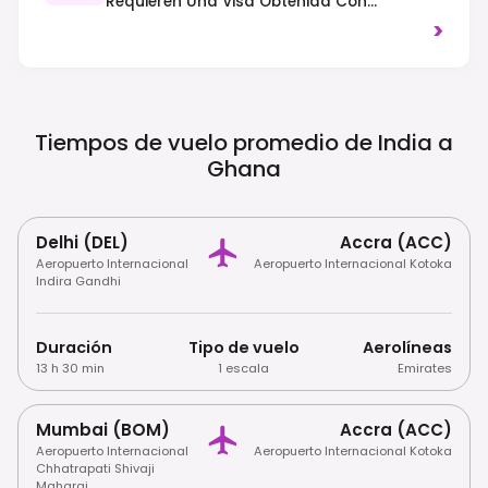
Requieren Una Visa Obtenida Con
Antelación; Existe Una Opción De EVisa. Es
>
Obligatorio Presentar Un Certificado De
Vacunación Contra La Fiebre Amarilla
Válido Para Entrar. El Tráfico Circula Por La
Derecha.
Tiempos de vuelo promedio de India a
Ghana
Delhi (DEL)
Accra (ACC)
Aeropuerto Internacional
Aeropuerto Internacional Kotoka
Indira Gandhi
Duración
Tipo de vuelo
Aerolíneas
13 h 30 min
1 escala
Emirates
Mumbai (BOM)
Accra (ACC)
Aeropuerto Internacional
Aeropuerto Internacional Kotoka
Chhatrapati Shivaji
Maharaj