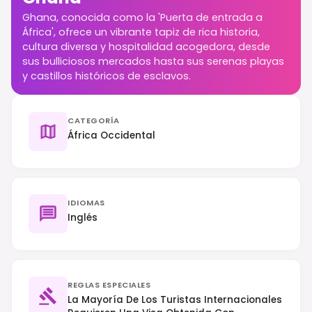
Ghana, conocida como la 'Puerta de entrada a
África', ofrece un vibrante tapiz de rica historia,
cultura diversa y hospitalidad acogedora, desde
sus bulliciosos mercados hasta sus serenas playas
y castillos históricos de esclavos.
CATEGORÍA
África Occidental
IDIOMAS
Inglés
REGLAS ESPECIALES
La Mayoría De Los Turistas Internacionales