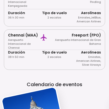
Internacional
Pindling
Kempegowda
Duración
Tipo de vuelo
Aerolíneas
36 h 30 min
2 escalas
Emirates
,
JetBlue
,
American Airlines
Chennai (MAA)
Freeport (FPO)
Aeropuerto
Aeropuerto Internacional de Gran
Internacional de
Bahama
Chennai
Duración
Tipo de vuelo
Aerolíneas
38 h 50 min
2 escalas
Emirates
,
American Airlines
,
Silver Airways
Calendario de eventos