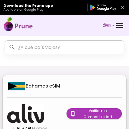
Download the Prune app
Available on Google Play
EN
Bahamas
eSIM
Verifica La
Compatibilidad
Aliv 4G
+
1
otros