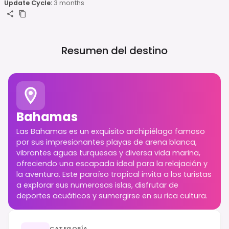
Update Cycle:
3 months
Resumen del destino
Bahamas
Las Bahamas es un exquisito archipiélago famoso
por sus impresionantes playas de arena blanca,
vibrantes aguas turquesas y diversa vida marina,
ofreciendo una escapada ideal para la relajación y
la aventura. Este paraíso tropical invita a los turistas
a explorar sus numerosas islas, disfrutar de
deportes acuáticos y sumergirse en su rica cultura.
CATEGORÍA