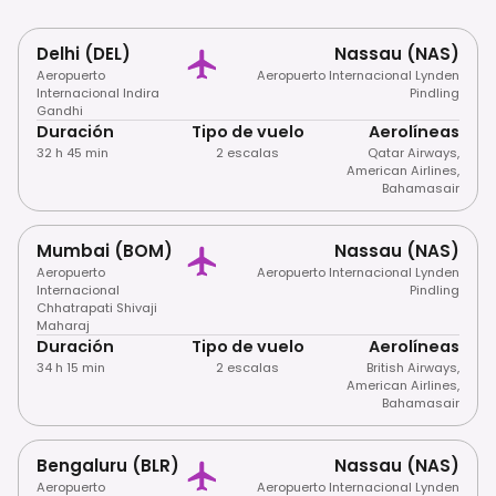
Delhi (DEL)
Nassau (NAS)
Aeropuerto
Aeropuerto Internacional Lynden
Internacional Indira
Pindling
Gandhi
Duración
Tipo de vuelo
Aerolíneas
32 h 45 min
2 escalas
Qatar Airways
,
American Airlines
,
Bahamasair
Mumbai (BOM)
Nassau (NAS)
Aeropuerto
Aeropuerto Internacional Lynden
Internacional
Pindling
Chhatrapati Shivaji
Maharaj
Duración
Tipo de vuelo
Aerolíneas
34 h 15 min
2 escalas
British Airways
,
American Airlines
,
Bahamasair
Bengaluru (BLR)
Nassau (NAS)
Aeropuerto
Aeropuerto Internacional Lynden