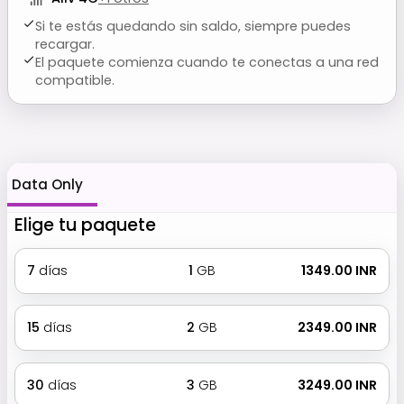
Si te estás quedando sin saldo, siempre puedes
recargar.
El paquete comienza cuando te conectas a una red
compatible.
Data Only
Elige tu paquete
7
días
1
GB
₹ 1349.00 INR
15
días
2
GB
₹ 2349.00 INR
30
días
3
GB
₹ 3249.00 INR