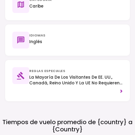
Caribe
IDIOMAS
Inglés
REGLAS ESPECIALES
La Mayoría De Los Visitantes De EE. UU.,
Canadá, Reino Unido Y La UE No Requieren
Visa Para Estancias De Hasta 90 Días,
>
Necesitando Un Pasaporte Válido Y Un
Billete De Ida/vuelta; Otras Nacionalidades
Deben Verificar Los Requisitos De Entrada
Específicos. El Tráfico Circula Por La
Izquierda. Se Aplican Normas Estrictas
Tiempos de vuelo promedio de {country} a
Para Proteger La Vida Marina Y Los
{country}
Arrecifes De Coral.