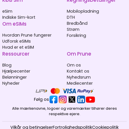
KØB Sim
Regningsbetalinger
eSim
Mobilopladning
Indiske Sim-kort
DTH
Om eSIMs
Bredbånd
Strøm
Hvordan Prune fungerer
Forsikring
Udforsk eSIMs
Hvad er et eSIM
Ressourcer
Om Prune
Blog
Om os
Hjælpecenter
Kontakt os
Belønninger
Nyhedsrum
Nyheder
Mediecenter
Følg os
Alle mærkenavne, logoer og varemærker tilhører deres
respektive ejere.
Vilkår og betingelser
Fortrolighedspolitik
Cookiepolitik