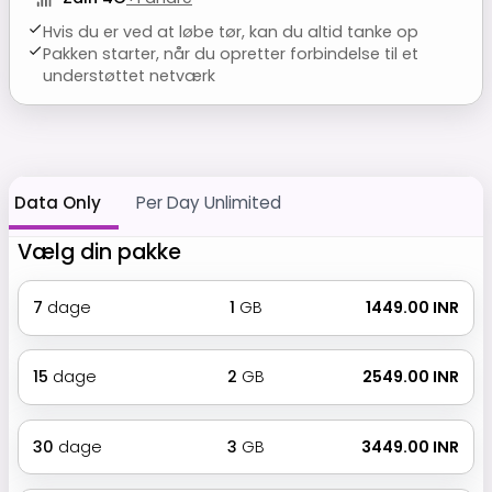
Hvis du er ved at løbe tør, kan du altid tanke op
Pakken starter, når du opretter forbindelse til et
understøttet netværk
Data Only
Per Day Unlimited
Vælg din pakke
7
dage
1
GB
₹ 1449.00 INR
15
dage
2
GB
₹ 2549.00 INR
30
dage
3
GB
₹ 3449.00 INR