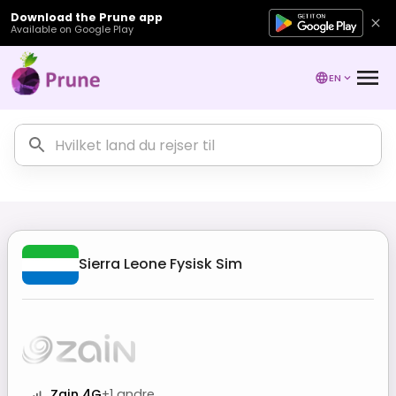
Download the Prune app
Available on Google Play
EN
Sierra Leone
Fysisk Sim
Zain 4G
+
1
andre