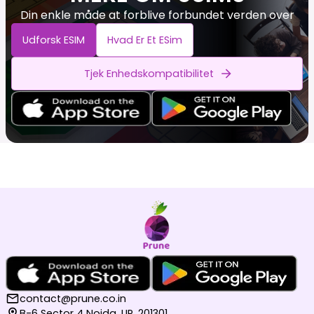
Din enkle måde at forblive forbundet verden over
Udforsk ESIM
Hvad Er Et ESim
Tjek Enhedskompatibilitet
contact@prune.co.in
B-6 Sector 4 Noida, UP, 201301