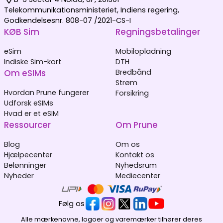
Telekommunikationsministeriet, Indiens regering,
Godkendelsesnr. 808-07 /2021-CS-I
KØB Sim
Regningsbetalinger
eSim
Mobilopladning
Indiske Sim-kort
DTH
Om eSIMs
Bredbånd
Strøm
Hvordan Prune fungerer
Forsikring
Udforsk eSIMs
Hvad er et eSIM
Ressourcer
Om Prune
Blog
Om os
Hjælpecenter
Kontakt os
Belønninger
Nyhedsrum
Nyheder
Mediecenter
Følg os
Alle mærkenavne, logoer og varemærker tilhører deres