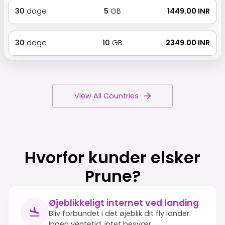
30
dage
5
GB
₹ 1449.00 INR
30
dage
10
GB
₹ 2349.00 INR
View All Countries
Hvorfor kunder elsker
Prune?
Øjeblikkeligt internet ved landing
Bliv forbundet i det øjeblik dit fly lander.
Ingen ventetid, intet besvær.