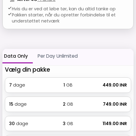
Hvis du er ved at løbe tør, kan du altid tanke op
Pakken starter, når du opretter forbindelse til et
understøttet netværk
Data Only
Per Day Unlimited
Vælg din pakke
7
dage
1
GB
₹ 449.00 INR
15
dage
2
GB
₹ 749.00 INR
30
dage
3
GB
₹ 1149.00 INR