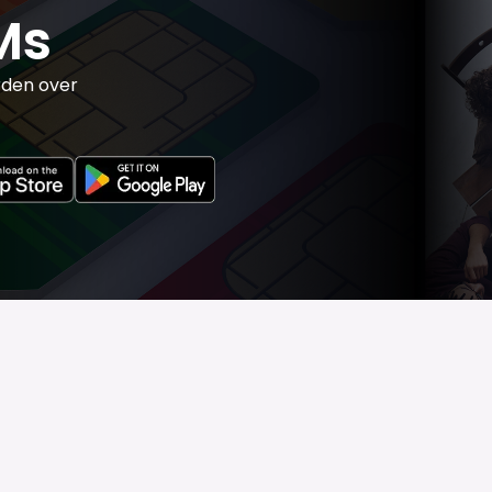
Ms
rden over