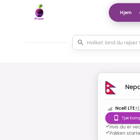
Hjem
Nepa
Ncell LTE
+
1
Tjek Kompa
Hvis du er ve
Pakken starte