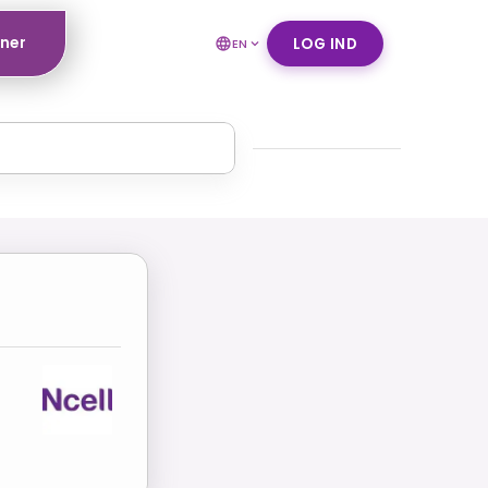
tner
LOG IND
EN