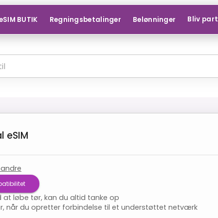
Bliv par
eSIM BUTIK
Regningsbetalinger
Belønninger
l
eSIM
andre
tibilitet
d at løbe tør, kan du altid tanke op
r, når du opretter forbindelse til et understøttet netværk