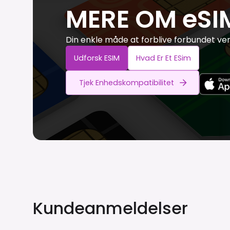
MERE OM eSI
Din enkle måde at forblive forbundet ve
Udforsk ESIM
Hvad Er Et ESim
Tjek Enhedskompatibilitet
Kundeanmeldelser