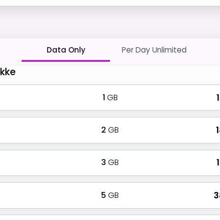
Data Only
Per Day Unlimited
akke
1
GB
₹
2
GB
₹
3
GB
₹
5
GB
₹ 