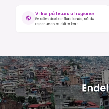
Virker på tværs af regioner
Én eSim dækker flere lande, så du
rejser uden at skifte kort.
Endel