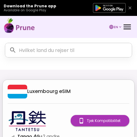
Download the Prune app
Available on Google Play
EN
Luxembourg
eSIM
Tjek Kompatibilitet
Tango 4G
+
2
andre