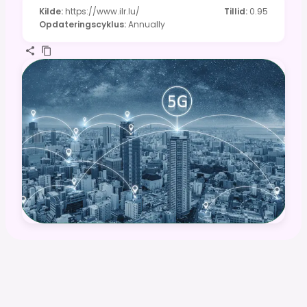
Kilde
:
https://www.ilr.lu/
Tillid
:
0.95
Opdateringscyklus
:
Annually