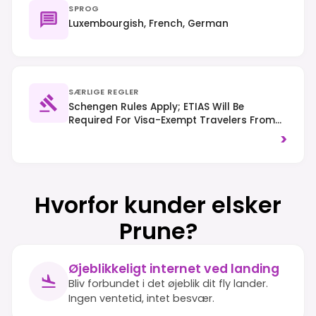
SPROG
Luxembourgish, French, German
SÆRLIGE REGLER
Schengen Rules Apply; ETIAS Will Be
Required For Visa-Exempt Travelers From
2025. Traffic Drives On The Right, And
>
Public Transport Is Free Nationwide.
Hvorfor kunder elsker
Prune?
Øjeblikkeligt internet ved landing
Bliv forbundet i det øjeblik dit fly lander.
Ingen ventetid, intet besvær.