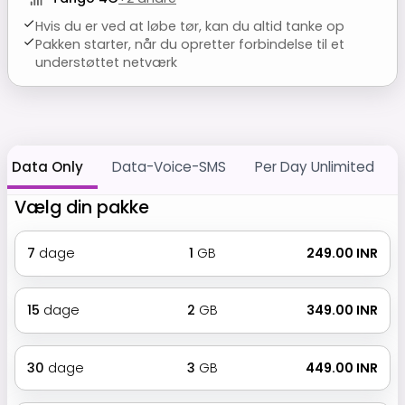
Hvis du er ved at løbe tør, kan du altid tanke op
Pakken starter, når du opretter forbindelse til et
understøttet netværk
Data Only
Data-Voice-SMS
Per Day Unlimited
Vælg din pakke
7
dage
1
GB
₹ 249.00 INR
15
dage
2
GB
₹ 349.00 INR
30
dage
3
GB
₹ 449.00 INR