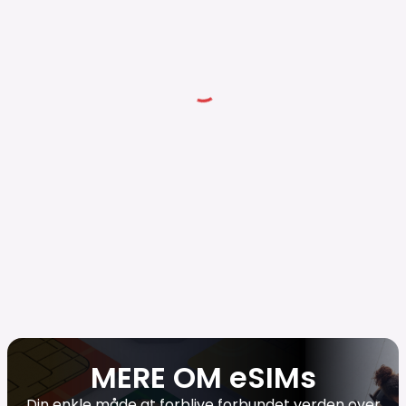
MERE OM eSIMs
Din enkle måde at forblive forbundet verden over