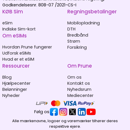
Godkendelsesnr. 808-07 /2021-CS-I
KØB Sim
Regningsbetalinger
eSim
Mobilopladning
Indiske Sim-kort
DTH
Om eSIMs
Bredbånd
Strøm
Hvordan Prune fungerer
Forsikring
Udforsk eSIMs
Hvad er et eSIM
Ressourcer
Om Prune
Blog
Om os
Hjælpecenter
Kontakt os
Belønninger
Nyhedsrum
Nyheder
Mediecenter
Følg os
Alle mærkenavne, logoer og varemærker tilhører deres
respektive ejere.