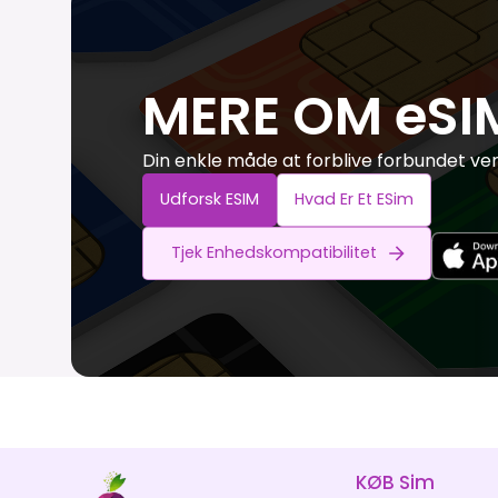
MERE OM eSI
Din enkle måde at forblive forbundet ve
Udforsk ESIM
Hvad Er Et ESim
Tjek Enhedskompatibilitet
KØB Sim