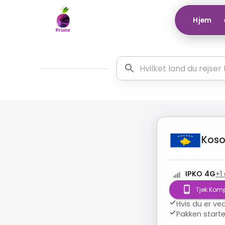
Hjem
Kos
IPKO 4G
+
1
Tjek Kompa
Hvis du er ve
Pakken starte