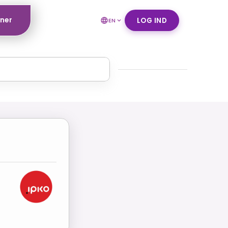
tner
LOG IND
EN