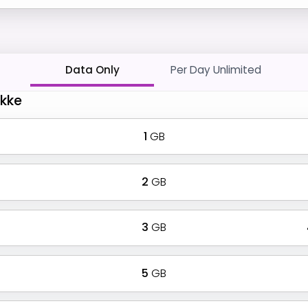
Data Only
Per Day Unlimited
akke
1
GB
2
GB
3
GB
5
GB