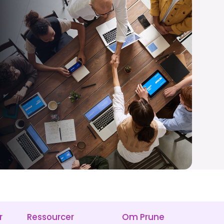
r
Ressourcer
Om Prune