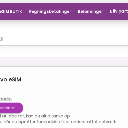
Bliv par
eSIM BUTIK
Regningsbetalinger
Belønninger
ovo
eSIM
andre
tibilitet
d at løbe tør, kan du altid tanke op
r, når du opretter forbindelse til et understøttet netværk