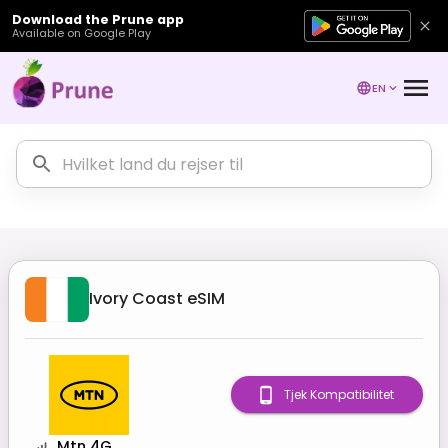
Download the Prune app
Available on Google Play
EN
Ivory Coast
eSIM
Tjek Kompatibilitet
Mtn 4G