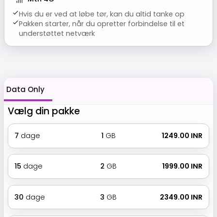
Hvis du er ved at løbe tør, kan du altid tanke op
Pakken starter, når du opretter forbindelse til et
understøttet netværk
Data Only
Vælg din pakke
7
dage
1
GB
₹ 1249.00 INR
15
dage
2
GB
₹ 1999.00 INR
30
dage
3
GB
₹ 2349.00 INR