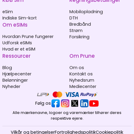
KØB Sim
Regningsbetalinger
eSim
Mobilopladning
Indiske Sim-kort
DTH
Om eSIMs
Bredbånd
Strøm
Hvordan Prune fungerer
Forsikring
Udforsk eSIMs
Hvad er et eSIM
Ressourcer
Om Prune
Blog
Om os
Hjælpecenter
Kontakt os
Belønninger
Nyhedsrum
Nyheder
Mediecenter
Følg os
Alle mærkenavne, logoer og varemærker tilhører deres
respektive ejere.
Vilkår og betingelser
Fortrolighedspolitik
Cookiepolitik