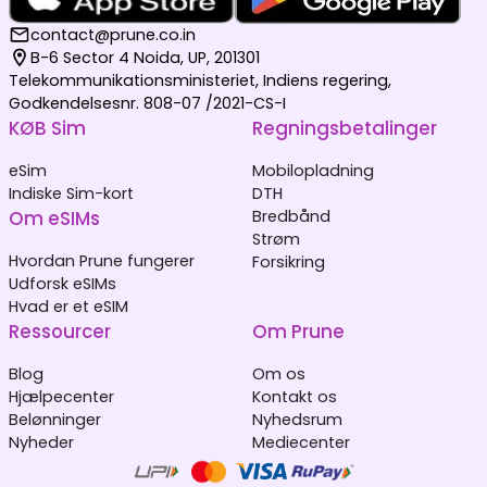
contact@prune.co.in
B-6 Sector 4 Noida, UP, 201301
Telekommunikationsministeriet, Indiens regering,
Godkendelsesnr. 808-07 /2021-CS-I
KØB Sim
Regningsbetalinger
eSim
Mobilopladning
Indiske Sim-kort
DTH
Om eSIMs
Bredbånd
Strøm
Hvordan Prune fungerer
Forsikring
Udforsk eSIMs
Hvad er et eSIM
Ressourcer
Om Prune
Blog
Om os
Hjælpecenter
Kontakt os
Belønninger
Nyhedsrum
Nyheder
Mediecenter