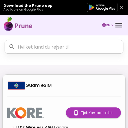
Download the Prune app
Available on Google Play
EN
Guam
eSIM
Tjek Kompatibilitet
It&E Wireless 4G
+
1
andre