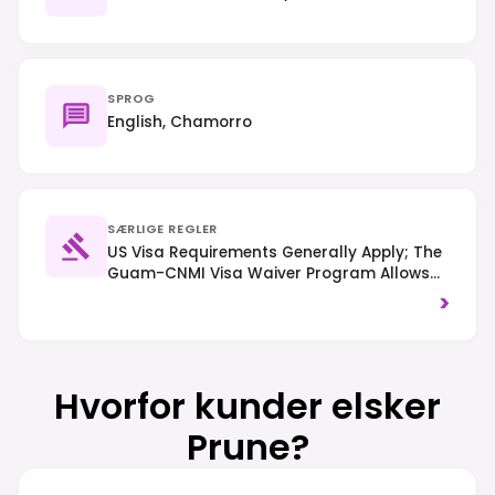
SPROG
English, Chamorro
SÆRLIGE REGLER
US Visa Requirements Generally Apply; The
Guam-CNMI Visa Waiver Program Allows
Visa-Free Entry For Citizens Of Specific
>
Countries (e.g., Japan, South Korea). Right-
Hand Traffic Is Observed, And Visitors
Should Be Mindful Of Marine Life And Coral
Reefs.
Hvorfor kunder elsker
Prune?