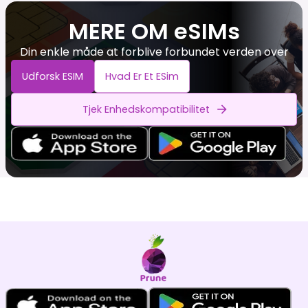
MERE OM eSIMs
Din enkle måde at forblive forbundet verden over
Udforsk ESIM
Hvad Er Et ESim
Tjek Enhedskompatibilitet