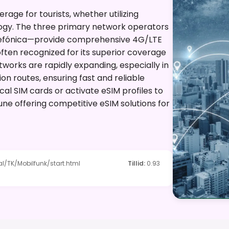
ge for tourists, whether utilizing
ogy. The three primary network operators
efónica—provide comprehensive 4G/LTE
ften recognized for its superior coverage
etworks are rapidly expanding, especially in
n routes, ensuring fast and reliable
ocal SIM cards or activate eSIM profiles to
une offering competitive eSIM solutions for
l/TK/Mobilfunk/start.html
Tillid
:
0.93