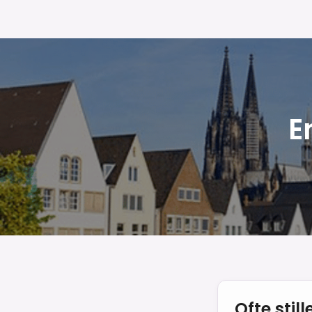
E
Ofte sti