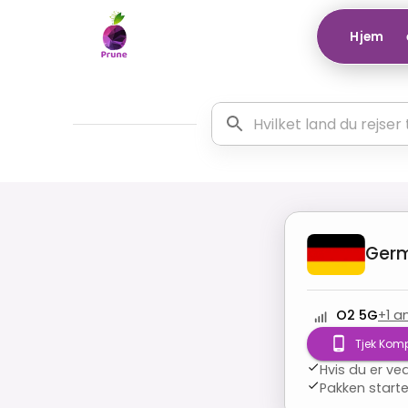
Hjem
Ger
O2 5G
+
1
a
Tjek Kompa
Hvis du er ve
Pakken starte