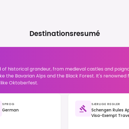
Destinationsresumé
 of historical grandeur, from medieval castles and poign
ke the Bavarian Alps and the Black Forest. It's renowned fo
like Oktoberfest.
SPROG
SÆRLIGE REGLER
German
Schengen Rules Ap
Visa-Exempt Travel
(Trennungsprinzip)
Important.