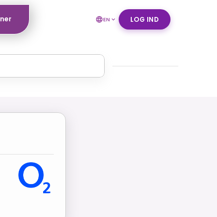
tner
LOG IND
EN