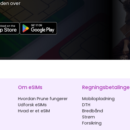
rden over
Om eSIMs
Regningsbetalinge
Hvordan Prune fungerer
Mobilopladning
Udforsk eSIMs
DTH
Hvad er et eSIM
Bredbånd
Strøm
Forsikring