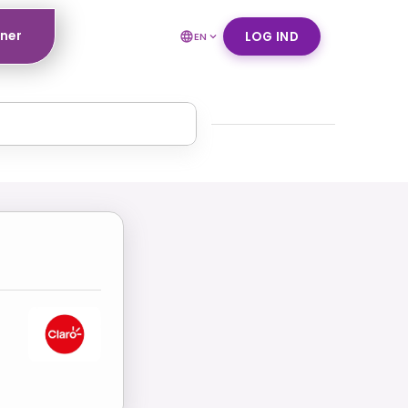
tner
LOG IND
EN