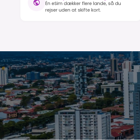
Én eSim dækker flere lande, så du
rejser uden at skifte kort.