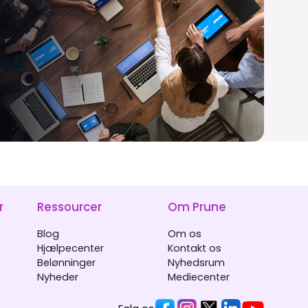
r
Ressourcer
Om Prune
Blog
Om os
Hjælpecenter
Kontakt os
Belønninger
Nyhedsrum
Nyheder
Mediecenter