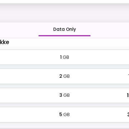
Data Only
akke
1
GB
2
GB
3
GB
₹
5
GB
₹