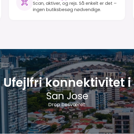
Scan, aktiver, og rejs. Så enkelt er det –
ingen butiksbesøg nødvendige.
Ufejlfri konnektivitet i
San Jose
Drop besværet.