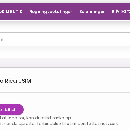
Bliv par
eSIM BUTIK
Regningsbetalinger
Belønninger
a Rica
eSIM
tibilitet
d at løbe tør, kan du altid tanke op
r, når du opretter forbindelse til et understøttet netværk