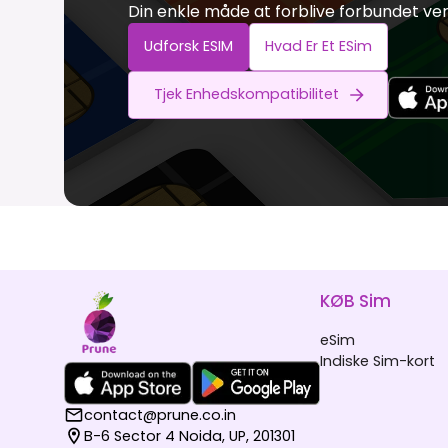
Din enkle måde at forblive forbundet ve
Udforsk ESIM
Hvad Er Et ESim
Tjek Enhedskompatibilitet
KØB Sim
eSim
Indiske Sim-kort
contact@prune.co.in
B-6 Sector 4 Noida, UP, 201301