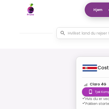
Hjem
Cost
Claro 4G
Tjek Kompa
Hvis du er ve
Pakken starte